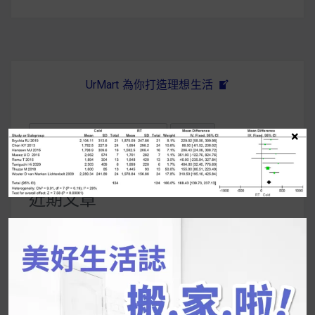
UrMart 為你打造理想生活
搜
×
尋
關
鍵
近期文章
字:
韓國人為什麼不容易胖？
揭秘明星、網紅熱
推的MZ Diet ！
好吃的蛋白點心還有好玩的運動小遊戲！今年過
年已經等不及帶這盒跟我的親戚、朋友們一起分