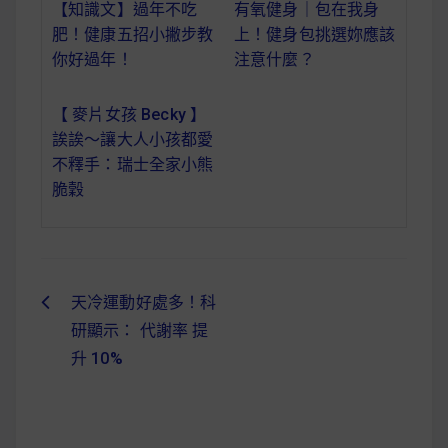
減醣食材推薦
【知識文】過年不吃
有氧健身｜包在我身
肥！健康五招小撇步教
上！健身包挑選妳應該
減醣料理食譜
你好過年！
注意什麼？
【 麥片女孩 Becky 】
誒誒～讓大人小孩都愛
蔬食純素營養
不釋手：瑞士全家小熊
脆穀
純素料理食譜
蔬食純素餐廳推薦
天冷運動好處多！科
文
研顯示： 代謝率 提
章
升 10%
導
覽