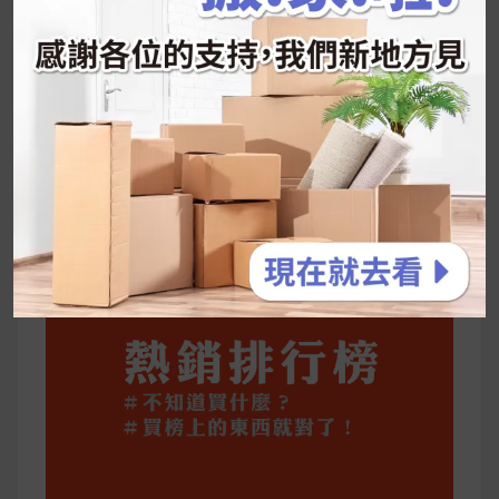
享～
2026 過年禮盒推薦｜五款百元健康伴手禮
停用猛健樂後會反彈嗎？作用解析＋停藥後體重
維持全攻略
公主營養師：飲食改變也是能快樂執行的！6 個
你一定要知道的技巧