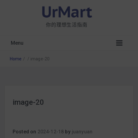
你的理想生活指南
Menu
Home
/
/
image-20
星巴克都用 OATLY 泡咖啡？市售燕麥奶大剖
image-20
析：成分、營養價值及其優缺點
無麩質食物清單一覽：燕麥、麵包還有餅乾，
早餐這樣料理最適合！
Posted on
2024-12-18
by
juanyuan