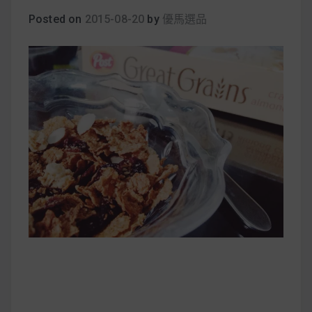
早上沒時間做早餐？10 款隔夜更美味的燕麥粥
Posted on
2015-08-20
by
優馬選品
簡單料理
健身重訓菜單
運動健身飲食建議
2020 年最新蛋白粉終極指南，讓你一次搞
清楚！
七大經典健身疑問，不要再被這些問題困擾
啦！