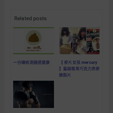
減醣食材推薦
減醣料理食譜
Related posts
蔬食純素營養
純素料理食譜
一分鐘檢測腸道健康
【 麥片女孩 mercury
蔬食純素餐廳推薦
】蔓越莓黑巧克力燕麥
脆穀片