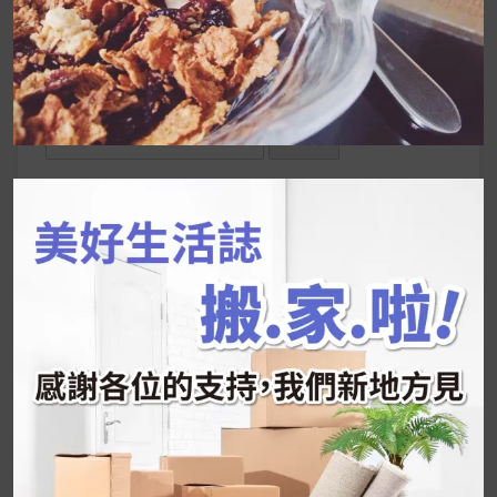
UrMart 為你打造理想生活
搜
尋
關
鍵
近期文章
字:
韓國人為什麼不容易胖？
揭秘明星、網紅熱
推的MZ Diet ！
好吃的蛋白點心還有好玩的運動小遊戲！今年過
年已經等不及帶這盒跟我的親戚、朋友們一起分
享～
2026 過年禮盒推薦｜五款百元健康伴手禮