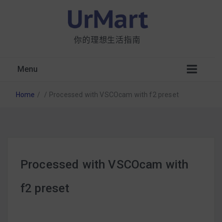
你的理想生活指南
Menu
Home
/
/
Processed with VSCOcam with f2 preset
星巴克都用 OATLY 泡咖啡？市售燕麥奶大剖
Processed with VSCOcam with
析：成分、營養價值及其優缺點
f2 preset
無麩質食物清單一覽：燕麥、麵包還有餅乾，
早餐這樣料理最適合！