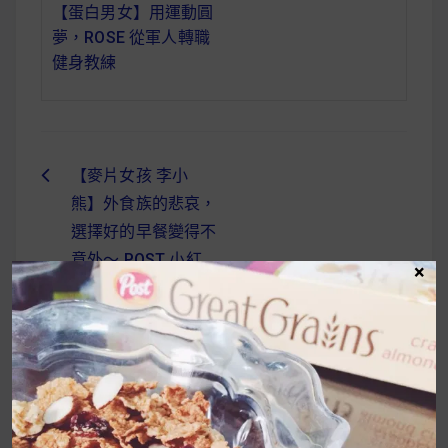
【蛋白男女】用運動圓
夢，ROSE 從軍人轉職
健身教練
【麥片女孩 李小
文
熊】外食族的悲哀，
章
選擇好的早餐變得不
導
意外～ POST 小紅
×
莓穀片好氣色的秘密
覽