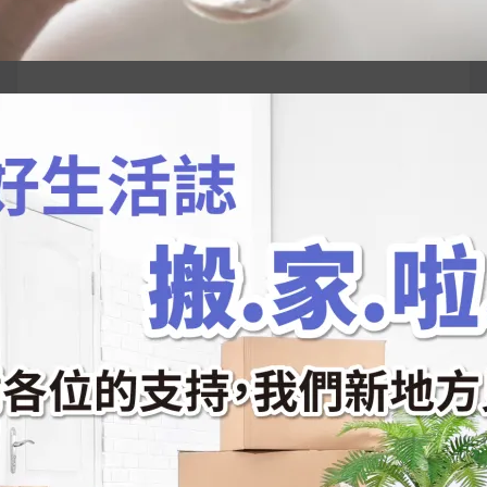
搜
尋
關
鍵
近期文章
字:
韓國人為什麼不容易胖？
揭秘明星、網紅熱
推的MZ Diet ！
好吃的蛋白點心還有好玩的運動小遊戲！今年過
年已經等不及帶這盒跟我的親戚、朋友們一起分
享～
2026 過年禮盒推薦｜五款百元健康伴手禮
停用猛健樂後會反彈嗎？作用解析＋停藥後體重
維持全攻略
公主營養師：飲食改變也是能快樂執行的！6 個