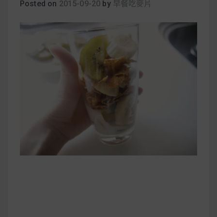
Posted on
早上沒時間做早餐？10 款隔夜更美味的燕麥粥
2015-09-20
by
早餐吃麥片
簡單料理
健身重訓菜單
運動健身飲食建議
2020 年最新蛋白粉終極指南，讓你一次搞
清楚！
七大經典健身疑問，不要再被這些問題困擾
啦！