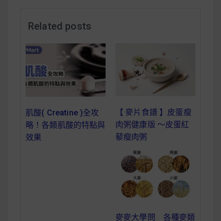
減醣食材推薦
Related posts
減醣料理食譜
蔬食純素營養
純素料理食譜
【 麥片食譜 】皮蛋瘦
肌酸( Creatine )全攻
肉粥健康版 ～皮蛋紅
略！各類肌酸的特點與
蔬食純素餐廳推薦
藜瘦肉粥
效果
麥麥大學問 各種麥類