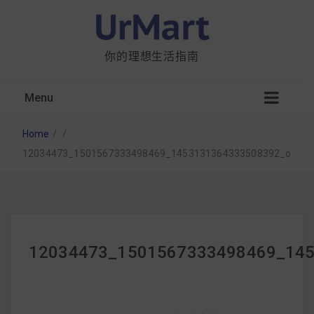
你的理想生活指南
Menu
Home
/
/
12034473_1501567333498469_1453131364333508392_o
星巴克都用 OATLY 泡咖啡？市售燕麥奶大剖
析：成分、營養價值及其優缺點
12034473_1501567333498469_14
無麩質食物清單一覽：燕麥、麵包還有餅乾，
早餐這樣料理最適合！