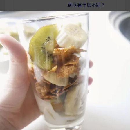
到底有什麼不同？
夏季沁涼水果麥片優
文
格杯 手作健康早餐
章
自己來
導
覽
UrMart 為你打造理想生活