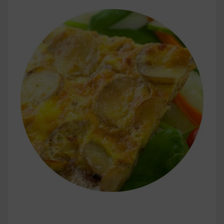
早上沒時間做早餐？10 款隔夜更美味的燕麥粥
簡單料理
健身重訓菜單
運動健身飲食建議
2020 年最新蛋白粉終極指南，讓你一次搞
清楚！
七大經典健身疑問，不要再被這些問題困擾
啦！