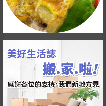
搜
尋
關
鍵
近期文章
字:
韓國人為什麼不容易胖？
揭秘明星、網紅熱
推的MZ Diet ！
好吃的蛋白點心還有好玩的運動小遊戲！今年過
年已經等不及帶這盒跟我的親戚、朋友們一起分
享～
2026 過年禮盒推薦｜五款百元健康伴手禮
停用猛健樂後會反彈嗎？作用解析＋停藥後體重
維持全攻略
公主營養師：飲食改變也是能快樂執行的！6 個