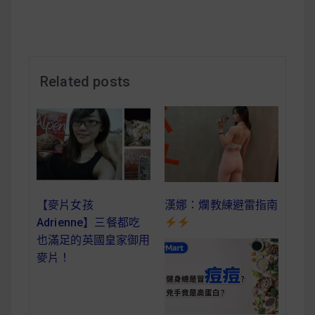
減醣食材推薦
減醣料理食譜
Related posts
蔬食純素營養
純素料理食譜
蔬食純素餐廳推薦
漢娜：爛教練避雷指南
【麥片女孩
Adrienne】三餐都吃
也滿足的英國皇家御用
麥片！