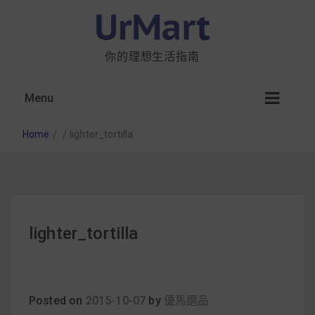
你的理想生活指南
Menu
Home
/
/
lighter_tortilla
星巴克都用 OATLY 泡咖啡？市售燕麥奶大剖
lighter_tortilla
析：成分、營養價值及其優缺點
無麩質食物清單一覽：燕麥、麵包還有餅乾，
早餐這樣料理最適合！
Posted on
2015-10-07
by
優馬選品