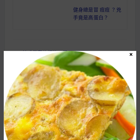
健身總是冒 痘痘 ？兇
手竟是高蛋白？
美式餐廳的招牌：玉
×
文
米餅，在家就上菜
章
導
覽
UrMart 為你打造理想生活