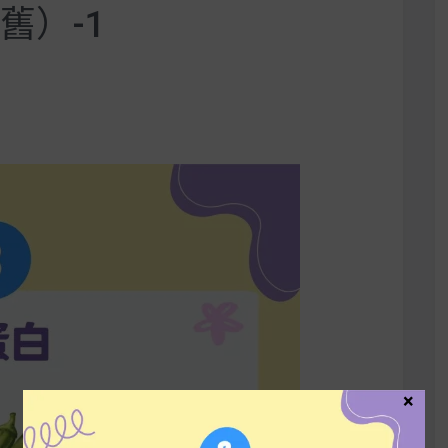
（舊）-1
×