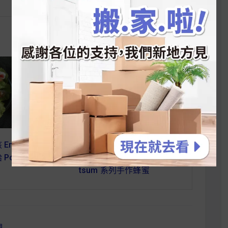
 Emily】早晨醒腦
【 麥片女孩 Shelly 】誰都難
Post 香蕉脆片
以抵擋的～迪士尼 tsum
tsum 系列手作蜂蜜
調