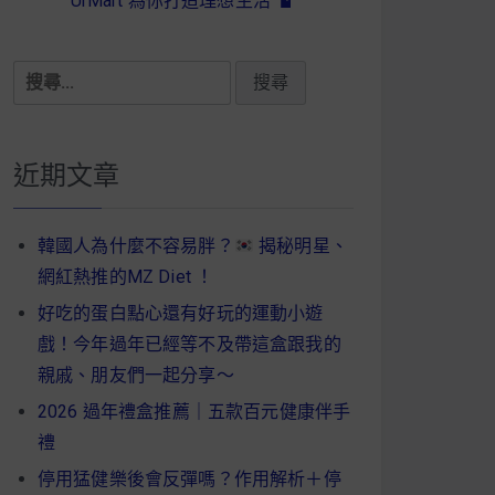
UrMart 為你打造理想生活
搜
尋
關
鍵
近期文章
字:
韓國人為什麼不容易胖？
揭秘明星、
網紅熱推的MZ Diet ！
好吃的蛋白點心還有好玩的運動小遊
戲！今年過年已經等不及帶這盒跟我的
親戚、朋友們一起分享～
2026 過年禮盒推薦｜五款百元健康伴手
禮
停用猛健樂後會反彈嗎？作用解析＋停