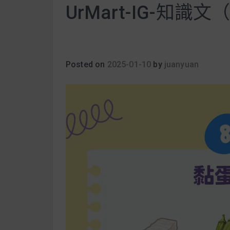
UrMart-IG-知識文
Posted on
2025-01-10
by
juanyuan