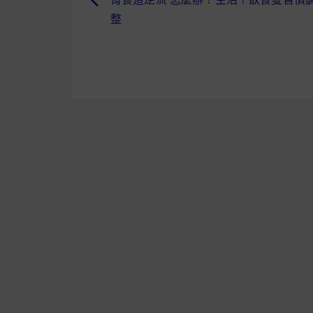
文
整
章
導
覽