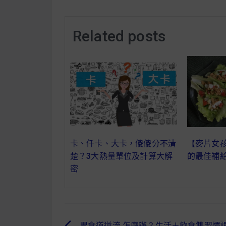
Related posts
卡、仟卡、大卡，傻傻分不清
【麥片女孩
楚？3大熱量單位及計算大解
的最佳補給 
密
胃食道逆流 怎麼辦？生活＋飲食雙習慣