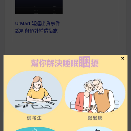
UrMart 延遲出貨事件
說明與預計補償措施
×
有效補充色胺酸，讓
文
你放鬆助眠好好睡
章
導
覽