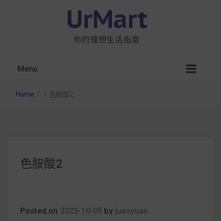
你的理想生活指南
Menu
Home
/
/
色胺酸2
星巴克都用 OATLY 泡咖啡？市售燕麥奶大剖
色胺酸2
析：成分、營養價值及其優缺點
無麩質食物清單一覽：燕麥、麵包還有餅乾，
早餐這樣料理最適合！
Posted on
2023-10-05
by
juanyuan