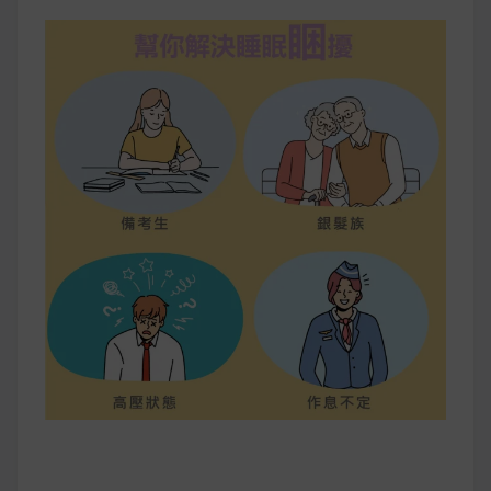
早上沒時間做早餐？10 款隔夜更美味的燕麥粥
簡單料理
健身重訓菜單
運動健身飲食建議
2020 年最新蛋白粉終極指南，讓你一次搞
清楚！
七大經典健身疑問，不要再被這些問題困擾
啦！