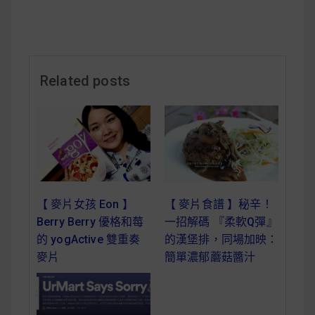
減醣食材推薦
減醣料理食譜
Related posts
蔬食純素營養
純素料理食譜
蔬食純素餐廳推薦
【 麥片女孩 Eon 】
【 麥片食譜 】秘辛！
Berry Berry 優格和莓
一招解碼 『柔軟Q彈』
的 yogActive 雙重奏
的漢堡排，同場加映：
麥片
簡單濃郁蘑菇醬汁