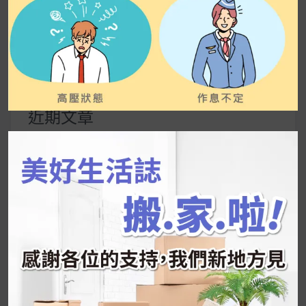
UrMart 為你打造理想生活
搜
尋
關
鍵
近期文章
字:
韓國人為什麼不容易胖？
揭秘明星、網紅熱
推的MZ Diet ！
好吃的蛋白點心還有好玩的運動小遊戲！今年過
年已經等不及帶這盒跟我的親戚、朋友們一起分
享～
2026 過年禮盒推薦｜五款百元健康伴手禮
停用猛健樂後會反彈嗎？作用解析＋停藥後體重