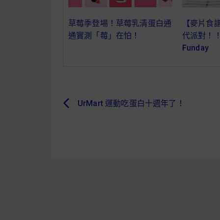
草莓季登場！草莓乳清蛋白通
【麥片食譜
通實測「莓」在怕！
代派對！！ 
Funday
UrMart 運動吃蛋白十週年了！
文
章
導
覽