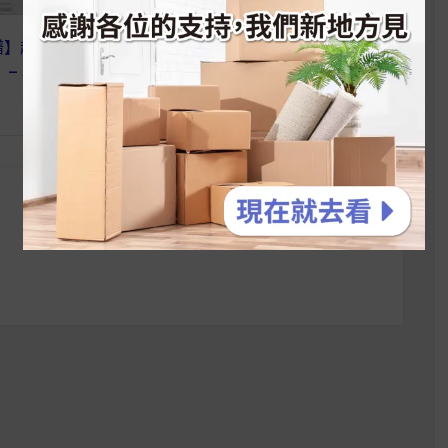
】超華麗 果昔聖
孕婦不能吃燕麥片？ 楊醫
– Sundae
師：人可以吃的，孕婦都能
吃！