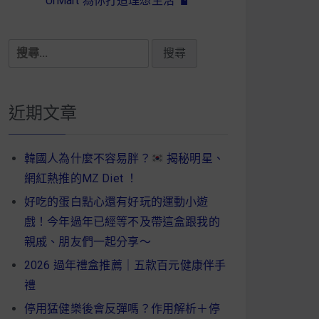
UrMart 為你打造理想生活
搜
尋
關
鍵
近期文章
字:
韓國人為什麼不容易胖？
揭秘明星、
網紅熱推的MZ Diet ！
好吃的蛋白點心還有好玩的運動小遊
戲！今年過年已經等不及帶這盒跟我的
親戚、朋友們一起分享～
2026 過年禮盒推薦｜五款百元健康伴手
禮
停用猛健樂後會反彈嗎？作用解析＋停