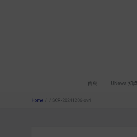
首頁
UNews 知
Home
/
/
SCR-20241206-ovri