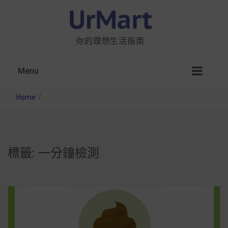
你的理想生活指南
Menu
Home
/
標籤:
一分鐘檢測
星巴克都用 OATLY 泡咖啡？市售燕麥奶大剖
析：成分、營養價值及其優缺點
無麩質食物清單一覽：燕麥、麵包還有餅乾，
早餐這樣料理最適合！