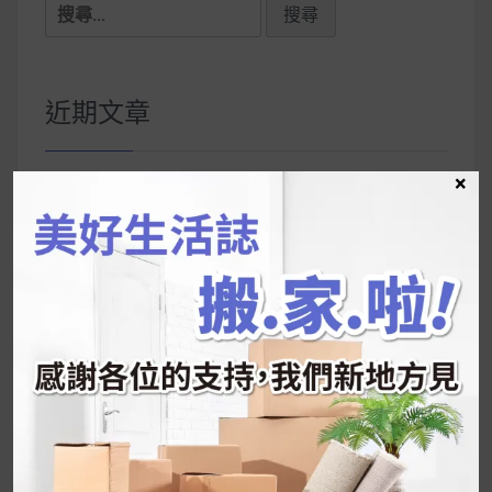
搜
尋
關
鍵
近期文章
字:
×
韓國人為什麼不容易胖？
揭秘明星、網紅熱
推的MZ Diet ！
好吃的蛋白點心還有好玩的運動小遊戲！今年過
年已經等不及帶這盒跟我的親戚、朋友們一起分
享～
2026 過年禮盒推薦｜五款百元健康伴手禮
停用猛健樂後會反彈嗎？作用解析＋停藥後體重
維持全攻略
公主營養師：飲食改變也是能快樂執行的！6 個
你一定要知道的技巧