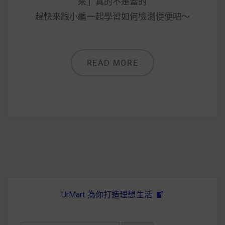
減醣食材推薦
來」真的不是蓋的
趕快來跟小編一起學習如何檢測便便吧～
減醣料理食譜
READ MORE
蔬食純素營養
純素料理食譜
蔬食純素餐廳推薦
UrMart 為你打造理想生活