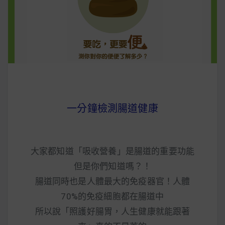
早上沒時間做早餐？10 款隔夜更美味的燕麥粥
簡單料理
健身重訓菜單
運動健身飲食建議
一分鐘檢測腸道健康
2020 年最新蛋白粉終極指南，讓你一次搞
清楚！
大家都知道「吸收營養」是腸道的重要功能
七大經典健身疑問，不要再被這些問題困擾
但是你們知道嗎？！
啦！
腸道同時也是人體最大的免疫器官！人體
70%的免疫細胞都在腸道中
所以說「照護好腸胃，人生健康就能跟著