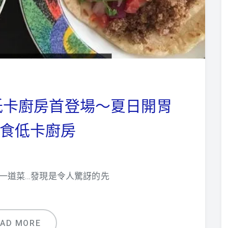
】低卡廚房首登場～夏日開胃
食低卡廚房
一道菜…發現是令人驚訝的先
EAD MORE