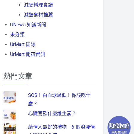
減醣料理食譜
減醣食材推薦
UNews 知識新聞
未分類
UrMart 團隊
UrMart 開箱實測
熱門文章
SOS！白血球過低！你該吃什
麼？
心臟喜歡什麼維生素？
給情人最好的禮物 6 個浪漫情