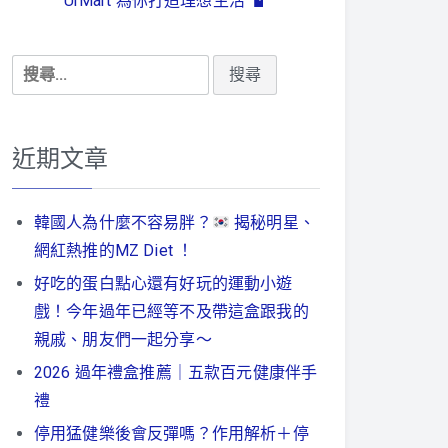
UrMart 為你打造理想生活
搜
尋
關
鍵
近期文章
字:
韓國人為什麼不容易胖？
揭秘明星、
網紅熱推的MZ Diet ！
好吃的蛋白點心還有好玩的運動小遊
戲！今年過年已經等不及帶這盒跟我的
親戚、朋友們一起分享～
2026 過年禮盒推薦｜五款百元健康伴手
禮
停用猛健樂後會反彈嗎？作用解析＋停