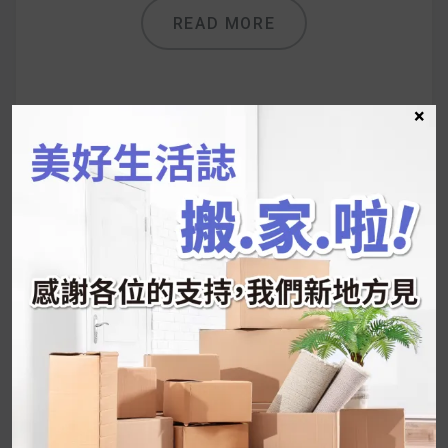
READ MORE
×
UrMart 為你打造理想生活
搜
尋
關
鍵