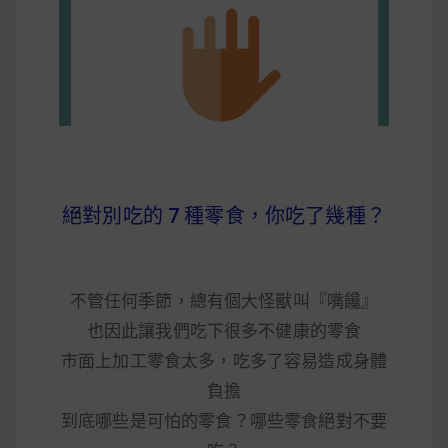
早上沒時間做早餐？10 款隔夜更美味的燕麥粥
簡單料理
健身重訓菜單
運動健身飲食建議
絕對別吃的 7 種零食，你吃了幾種？
2020 年最新蛋白粉終極指南，讓你一次搞
清楚！
不管任何季節，總有個大怪獸叫『嘴饞』
七大經典健身疑問，不要再被這些問題困擾
也因此讓我們吃下很多不健康的零食
啦！
市面上加工零食太多，吃多了容易造成身體
負擔
到底哪些是可怕的零食？哪些零食絕對不要