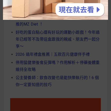
近期文章
字:
韓國人為什麼不容易胖？
揭秘明星、網紅熱
推的MZ Diet ！
好吃的蛋白點心還有好玩的運動小遊戲！今年過
年已經等不及帶這盒跟我的親戚、朋友們一起分
享～
2026 過年禮盒推薦｜五款百元健康伴手禮
停用猛健樂後會反彈嗎？作用解析＋停藥後體重
維持全攻略
公主營養師：飲食改變也是能快樂執行的！6 個
你一定要知道的技巧