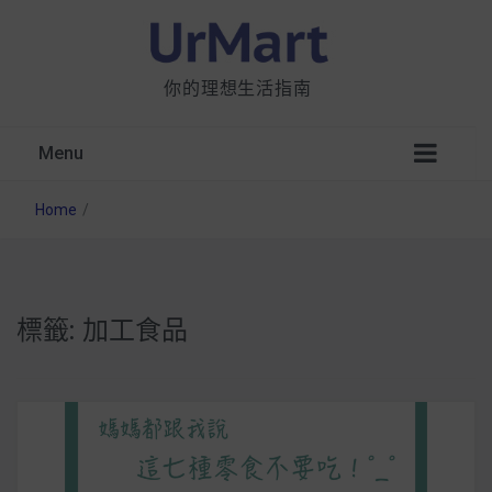
你的理想生活指南
Menu
Home
/
標籤:
加工食品
星巴克都用 OATLY 泡咖啡？市售燕麥奶大剖
析：成分、營養價值及其優缺點
無麩質食物清單一覽：燕麥、麵包還有餅乾，
早餐這樣料理最適合！