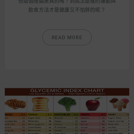
減醣食材推薦
但這個理論是真的嗎？到底怎麼樣的運動與
飲食方法才是健康又不怕胖的呢？
減醣料理食譜
READ MORE
蔬食純素營養
純素料理食譜
蔬食純素餐廳推薦