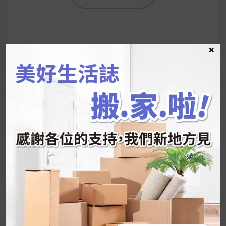
×
UrMart 為你打造理想生活
搜
尋
關
鍵
近期文章
字: