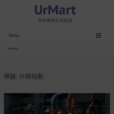
你的理想生活指南
Menu
Home
/
標籤:
升糖指數
星巴克都用 OATLY 泡咖啡？市售燕麥奶大剖
析：成分、營養價值及其優缺點
無麩質食物清單一覽：燕麥、麵包還有餅乾，
早餐這樣料理最適合！