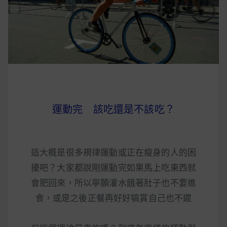
早上沒時間做早餐？10 款隔夜更美味的燕麥粥
簡單料理
健身重訓菜單
運動健身飲食建議
運動完 該吃還是不該吃？
2020 年最新蛋白粉終極指南，讓你一次搞
清楚！
這大概是很多規律運動或正在瘦身的人的困
七大經典健身疑問，不要再被這些問題困擾
擾吧？大家都說剛運動完如果馬上吃東西就
啦！
會肥回來，所以寧願灌水餓著肚子也不要進
食，或是之後正餐再好好犒賞自己也不遲