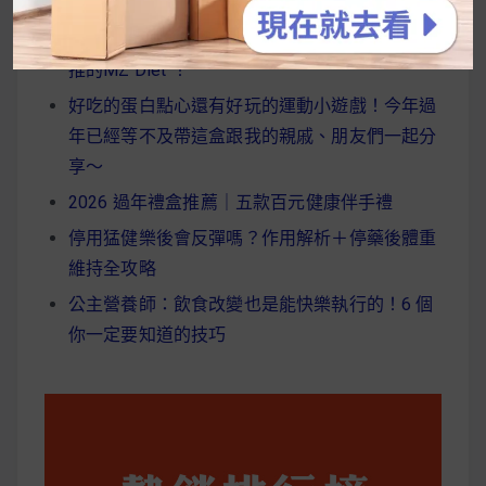
韓國人為什麼不容易胖？
揭秘明星、網紅熱
推的MZ Diet ！
好吃的蛋白點心還有好玩的運動小遊戲！今年過
年已經等不及帶這盒跟我的親戚、朋友們一起分
享～
2026 過年禮盒推薦｜五款百元健康伴手禮
停用猛健樂後會反彈嗎？作用解析＋停藥後體重
維持全攻略
公主營養師：飲食改變也是能快樂執行的！6 個
你一定要知道的技巧