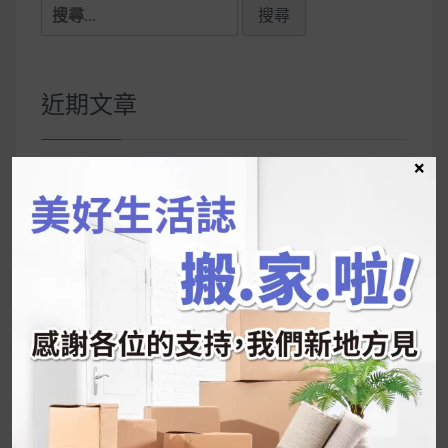
搜
尋
關
鍵
近期文章
字:
×
韓國人為什麼不容易胖？
揭秘明星、網紅熱
推的MZ Diet ！
好吃的蛋白點心還有好玩的運動小遊戲！今年過
年已經等不及帶這盒跟我的親戚、朋友們一起分
享～
2026 過年禮盒推薦｜五款百元健康伴手禮
停用猛健樂後會反彈嗎？作用解析＋停藥後體重
維持全攻略
公主營養師：飲食改變也是能快樂執行的！6 個
你一定要知道的技巧