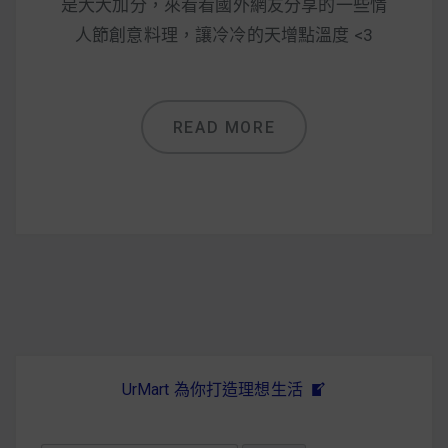
減醣食材推薦
是大大加分，來看看國外網友分享的一些情
人節創意料理，讓冷冷的天增點溫度 <3
減醣料理食譜
READ MORE
蔬食純素營養
純素料理食譜
蔬食純素餐廳推薦
UrMart 為你打造理想生活