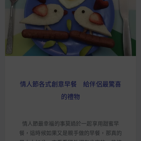
早上沒時間做早餐？10 款隔夜更美味的燕麥粥
簡單料理
健身重訓菜單
運動健身飲食建議
2020 年最新蛋白粉終極指南，讓你一次搞
情人節各式創意早餐 給伴侶最驚喜
清楚！
的禮物
七大經典健身疑問，不要再被這些問題困擾
啦！
情人節最幸福的事莫過於一起享用甜蜜早
餐，這時候如果又是親手做的早餐，那真的