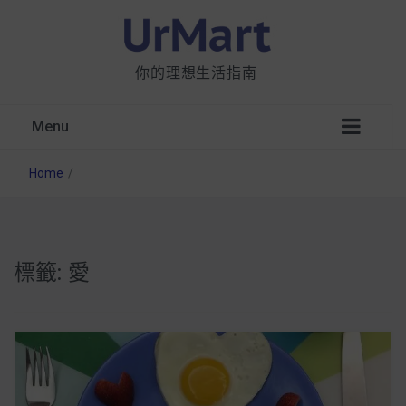
你的理想生活指南
Menu
Home
/
標籤:
愛
星巴克都用 OATLY 泡咖啡？市售燕麥奶大剖
析：成分、營養價值及其優缺點
無麩質食物清單一覽：燕麥、麵包還有餅乾，
早餐這樣料理最適合！