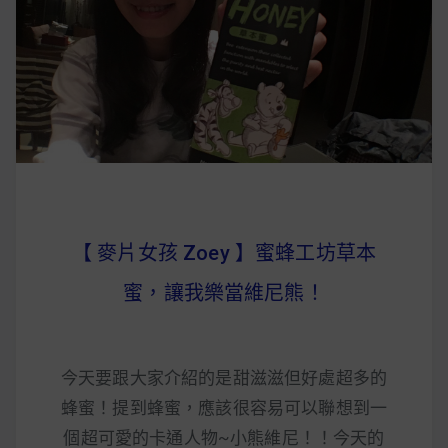
早上沒時間做早餐？10 款隔夜更美味的燕麥粥
簡單料理
健身重訓菜單
運動健身飲食建議
2020 年最新蛋白粉終極指南，讓你一次搞
【 麥片女孩 Zoey 】蜜蜂工坊草本
清楚！
蜜，讓我樂當維尼熊！
七大經典健身疑問，不要再被這些問題困擾
啦！
今天要跟大家介紹的是甜滋滋但好處超多的
蜂蜜！提到蜂蜜，應該很容易可以聯想到一
個超可愛的卡通人物~小熊維尼！！今天的