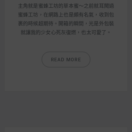
減醣食材推薦
主角就是蜜蜂工坊的草本蜜～之前就耳聞過
蜜蜂工坊，在網路上也是頗有名氣，收到包
減醣料理食譜
裹的時候超期待。開箱的瞬間，光是外包裝
就讓我的少女心死灰復燃，也太可愛了。
蔬食純素營養
READ MORE
純素料理食譜
蔬食純素餐廳推薦