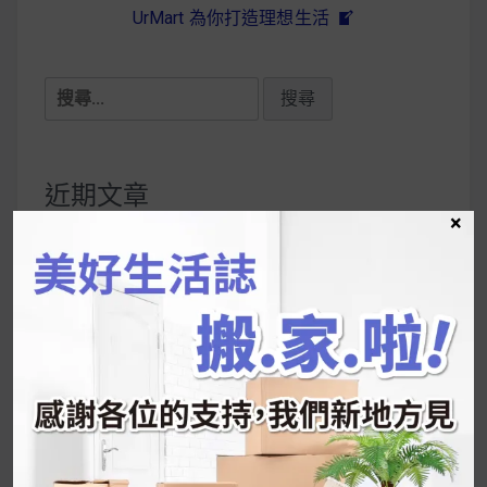
UrMart 為你打造理想生活
搜
尋
關
鍵
近期文章
字:
×
韓國人為什麼不容易胖？
揭秘明星、網紅熱
推的MZ Diet ！
好吃的蛋白點心還有好玩的運動小遊戲！今年過
年已經等不及帶這盒跟我的親戚、朋友們一起分
享～
2026 過年禮盒推薦｜五款百元健康伴手禮
停用猛健樂後會反彈嗎？作用解析＋停藥後體重