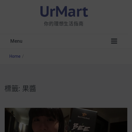
你的理想生活指南
Menu
Home
/
標籤:
果醬
星巴克都用 OATLY 泡咖啡？市售燕麥奶大剖
析：成分、營養價值及其優缺點
無麩質食物清單一覽：燕麥、麵包還有餅乾，
早餐這樣料理最適合！