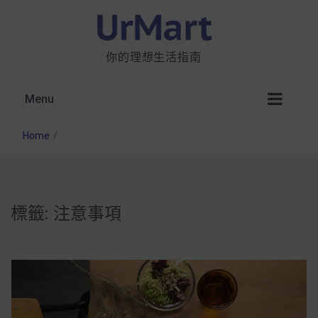
你的理想生活指南
Menu
Home
/
標籤:
注意事項
星巴克都用 OATLY 泡咖啡？市售燕麥奶大剖
析：成分、營養價值及其優缺點
無麩質食物清單一覽：燕麥、麵包還有餅乾，
早餐這樣料理最適合！