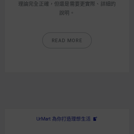
減醣食材推薦
理論完全正確，但還是需要更實際、詳細的
說明。
減醣料理食譜
READ MORE
蔬食純素營養
純素料理食譜
蔬食純素餐廳推薦
UrMart 為你打造理想生活