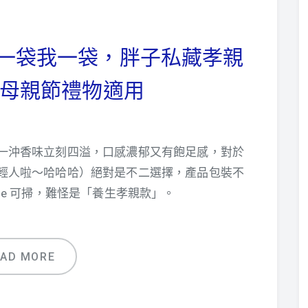
】你一袋我一袋，胖子私藏孝親
母親節禮物適用
一沖香味立刻四溢，口感濃郁又有飽足感，對於
輕人啦～哈哈哈）絕對是不二選擇，產品包裝不
ode 可掃，難怪是「養生孝親款」。
EAD MORE