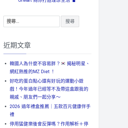
UrMart 為你打造理想生活
搜
尋
關
鍵
近期文章
字:
韓國人為什麼不容易胖？
揭秘明星、
網紅熱推的MZ Diet ！
好吃的蛋白點心還有好玩的運動小遊
戲！今年過年已經等不及帶這盒跟我的
親戚、朋友們一起分享～
2026 過年禮盒推薦｜五款百元健康伴手
禮
停用猛健樂後會反彈嗎？作用解析＋停