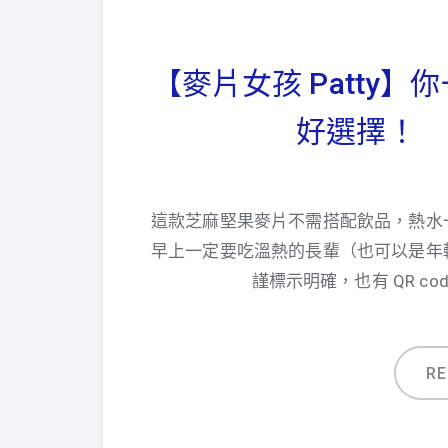
【麥片女孩 Patty
好選擇！ 
這款芝麻堅果麥片不需搭配飲品，熱水
早上一定要吃溫熱的長輩（也可以是年
謹標示明確，也有 QR c
R