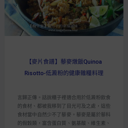
早上沒時間做早餐？10 款隔夜更美味的燕麥粥
簡單料理
健身重訓菜單
運動健身飲食建議
【麥片食譜】藜麥燉飯Quinoa
2020 年最新蛋白粉終極指南，讓你一次搞
Risotto-低澱粉的健康雜糧料理
清楚！
七大經典健身疑問，不要再被這些問題困擾
言歸正傳。話說櫃子裡適合用於低澱粉飲食
啦！
的食材、都被我移到了目光可及之處，這些
食材當中自然少不了藜麥。藜麥是屬於藜科
的假穀類，富含蛋白質、氨基酸、維生素、