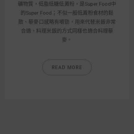
減醣食材推薦
礦物質，低脂低糖低澱粉，是Super Food中
的Super Food；不似一般低澱粉食材的鬆
減醣料理食譜
散、藜麥口感略有嚼勁，用來代替米飯非常
合適，料理米飯的方式同樣也適合料理藜
麥。
蔬食純素營養
純素料理食譜
READ MORE
蔬食純素餐廳推薦