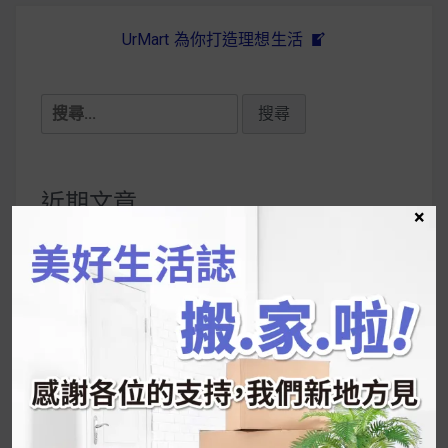
UrMart 為你打造理想生活
搜
尋
關
鍵
近期文章
×
字:
韓國人為什麼不容易胖？
揭秘明星、網紅熱
推的MZ Diet ！
好吃的蛋白點心還有好玩的運動小遊戲！今年過
年已經等不及帶這盒跟我的親戚、朋友們一起分
享～
2026 過年禮盒推薦｜五款百元健康伴手禮