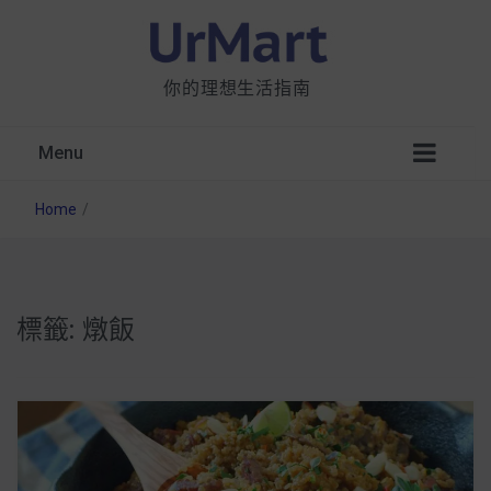
你的理想生活指南
Menu
Home
/
標籤:
燉飯
星巴克都用 OATLY 泡咖啡？市售燕麥奶大剖
析：成分、營養價值及其優缺點
無麩質食物清單一覽：燕麥、麵包還有餅乾，
早餐這樣料理最適合！