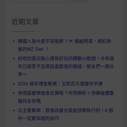
尋
關
鍵
近期文章
字:
韓國人為什麼不容易胖？
揭秘明星、網紅熱
推的MZ Diet ！
好吃的蛋白點心還有好玩的運動小遊戲！今年過
年已經等不及帶這盒跟我的親戚、朋友們一起分
享～
2026 過年禮盒推薦｜五款百元健康伴手禮
停用猛健樂後會反彈嗎？作用解析＋停藥後體重
維持全攻略
公主營養師：飲食改變也是能快樂執行的！6 個
你一定要知道的技巧