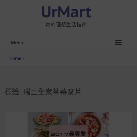
你的理想生活指南
Menu
Home
/
標籤:
瑞士全家草莓麥片
星巴克都用 OATLY 泡咖啡？市售燕麥奶大剖
析：成分、營養價值及其優缺點
無麩質食物清單一覽：燕麥、麵包還有餅乾，
早餐這樣料理最適合！