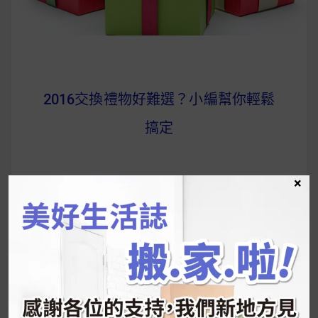
2016交換禮物好難選？小編幫你輕鬆
搞定
×
每年到了聖誕節前夕，就是交換禮物趴開始
的時候
護手霜、面膜等老掉牙禮物沒新意？
不管300元、500元，還是1000元，覺得交
換禮物很難選嗎？