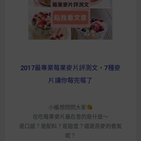
早上沒時間做早餐？10 款隔夜更美味的燕麥粥
簡單料理
健身重訓菜單
運動健身飲食建議
2017最專業莓果麥片評測文，7種麥
2020 年最新蛋白粉終極指南，讓你一次搞
片讓你莓完莓了
清楚！
七大經典健身疑問，不要再被這些問題困擾
小編想問問大家
啦！
在吃莓果麥片最在意的是什麼～
是口感？是配料？是甜度？還是燕麥的香氣
呢？