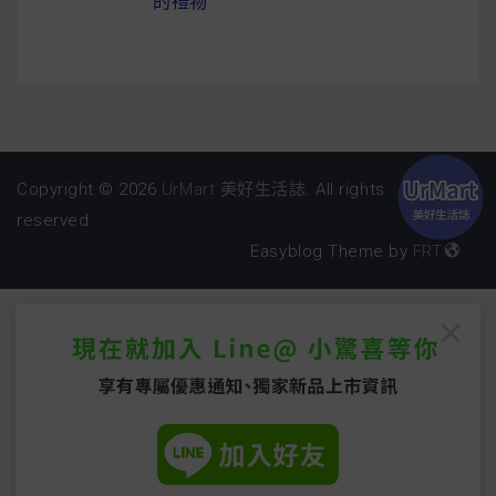
的禮物
Copyright © 2026
UrMart 美好生活誌
. All rights
reserved.
Easyblog Theme by
FRT