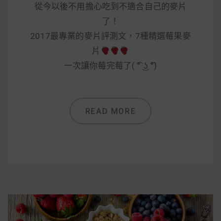
減醣食材推薦
從今以後不用擔心吃到不適合自己的麥片
了！
減醣料理食譜
2017最專業的麥片評測文，7種精選莓果麥
片
一次讓你莓完莓了( ͡° ͜ʖ ͡°)
蔬食純素營養
純素料理食譜
READ MORE
蔬食純素餐廳推薦