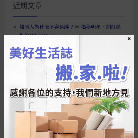
鍵
近期文章
字:
韓國人為什麼不容易胖？
揭秘明星、網紅熱
推的MZ Diet ！
×
好吃的蛋白點心還有好玩的運動小遊戲！今年過
年已經等不及帶這盒跟我的親戚、朋友們一起分
享～
2026 過年禮盒推薦｜五款百元健康伴手禮
停用猛健樂後會反彈嗎？作用解析＋停藥後體重
維持全攻略
公主營養師：飲食改變也是能快樂執行的！6 個
你一定要知道的技巧