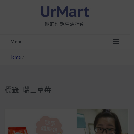
你的理想生活指南
Menu
Home
/
標籤:
瑞士草莓
星巴克都用 OATLY 泡咖啡？市售燕麥奶大剖
析：成分、營養價值及其優缺點
無麩質食物清單一覽：燕麥、麵包還有餅乾，
早餐這樣料理最適合！