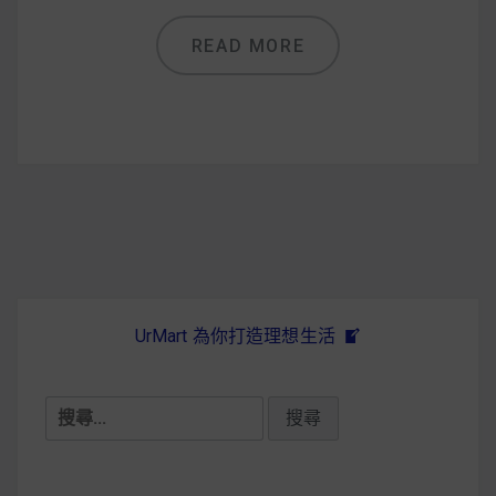
減醣食材推薦
READ MORE
減醣料理食譜
蔬食純素營養
純素料理食譜
蔬食純素餐廳推薦
UrMart 為你打造理想生活
搜
尋
關