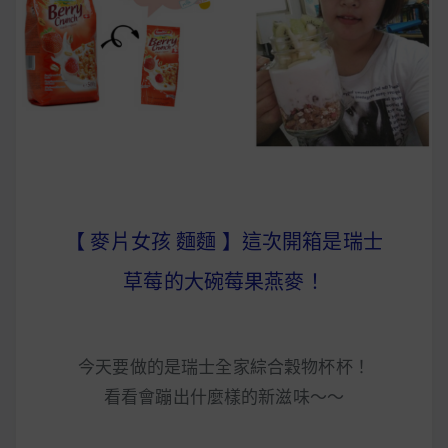
早上沒時間做早餐？10 款隔夜更美味的燕麥粥
簡單料理
健身重訓菜單
運動健身飲食建議
2020 年最新蛋白粉終極指南，讓你一次搞
【 麥片女孩 麵麵 】這次開箱是瑞士
清楚！
草莓的大碗莓果燕麥！
七大經典健身疑問，不要再被這些問題困擾
啦！
今天要做的是瑞士全家綜合穀物杯杯！
看看會蹦出什麼樣的新滋味～～