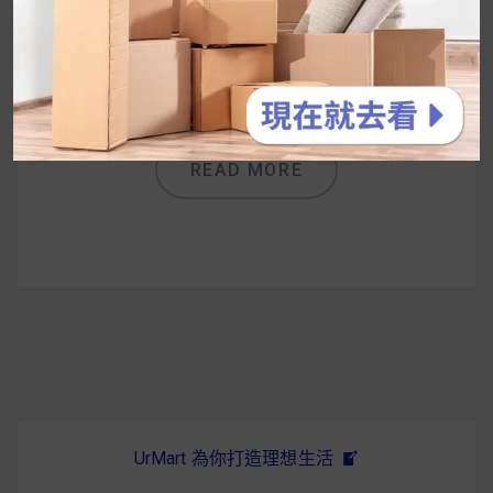
接下來少女般的早餐主角要出場
了！！！！！登愣！就是「瑞士全家-草莓綜
合穀物麥片」
READ MORE
UrMart 為你打造理想生活