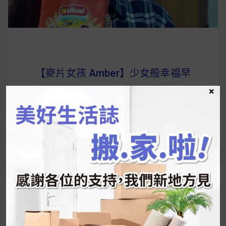
【麥片女孩 Amber】少女般幸福早
×
餐 瑞士全家草莓綜合穀物麥片開箱
今天要分享的是少女般的幸福早餐：「草莓
綜合穀物麥片」酸酸甜甜的草莓是許多人喜
歡的水果，搭配上了脆脆的穀物麥片以及香
醇的牛奶，在美好的早晨裡可以說是十分滿
足、幸福滿分！