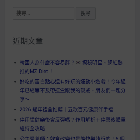
搜
尋
關
鍵
近期文章
字:
韓國人為什麼不容易胖？
揭秘明星、網紅熱
推的MZ Diet ！
好吃的蛋白點心還有好玩的運動小遊戲！今年過
年已經等不及帶這盒跟我的親戚、朋友們一起分
享～
2026 過年禮盒推薦｜五款百元健康伴手禮
停用猛健樂後會反彈嗎？作用解析＋停藥後體重
維持全攻略
公主營養師：飲食改變也是能快樂執行的！6 個