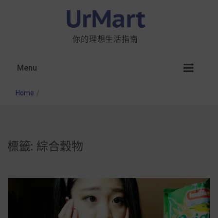
你的理想生活指南
Menu
Home
/
標籤:
綜合穀物
星巴克都用 OATLY 泡咖啡？市售燕麥奶大剖
析：成分、營養價值及其優缺點
無麩質食物清單一覽：燕麥、麵包還有餅乾，
早餐這樣料理最適合！