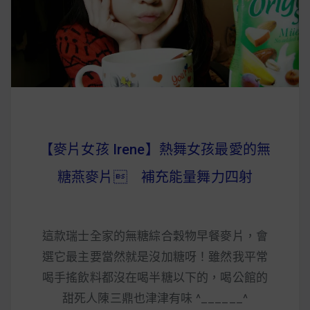
早上沒時間做早餐？10 款隔夜更美味的燕麥粥
簡單料理
健身重訓菜單
運動健身飲食建議
【麥片女孩 Irene】熱舞女孩最愛的無
2020 年最新蛋白粉終極指南，讓你一次搞
糖燕麥片 補充能量舞力四射
清楚！
七大經典健身疑問，不要再被這些問題困擾
這款瑞士全家的無糖綜合穀物早餐麥片，會
啦！
選它最主要當然就是沒加糖呀！雖然我平常
喝手搖飲料都沒在喝半糖以下的，喝公館的
甜死人陳三鼎也津津有味 ^______^