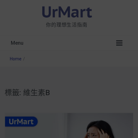
你的理想生活指南
Menu
Home
/
標籤:
維生素B
星巴克都用 OATLY 泡咖啡？市售燕麥奶大剖
析：成分、營養價值及其優缺點
無麩質食物清單一覽：燕麥、麵包還有餅乾，
早餐這樣料理最適合！