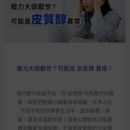
早上沒時間做早餐？10 款隔夜更美味的燕麥粥
簡單料理
健身重訓菜單
運動健身飲食建議
壓力大很厭世？可能是 皮質醇 異常！
2020 年最新蛋白粉終極指南，讓你一次搞
清楚！
七大經典健身疑問，不要再被這些問題困擾
現代壓力無處不在，而 皮質醇 作為壓力荷爾
啦！
蒙，與我們的身心健康息息相關。許多人在
不知不覺的快節奏生活中，感到疲憊、煩
躁，甚至出現厭世感！這些心理狀態可能都
跟荷爾蒙失調有關，尤其是皮質醇的分泌異