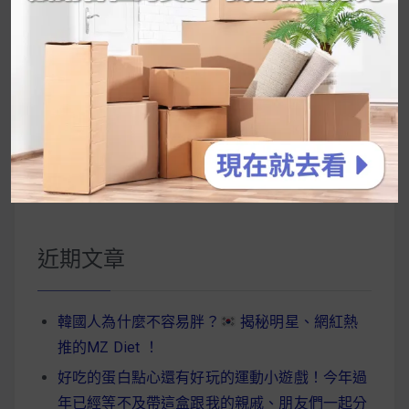
UrMart 為你打造理想生活
搜
尋
關
鍵
近期文章
字:
韓國人為什麼不容易胖？
揭秘明星、網紅熱
推的MZ Diet ！
好吃的蛋白點心還有好玩的運動小遊戲！今年過
年已經等不及帶這盒跟我的親戚、朋友們一起分