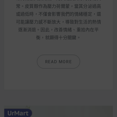
減醣食材推薦
常。皮質醇作為壓力荷爾蒙，當其分泌過高
減醣料理食譜
或過低時，不僅會影響我們的情緒穩定，還
可能讓壓力感不斷放大，導致對生活的熱情
逐漸消退。因此，改善情緒、重拾內在平
衡，就顯得十分關鍵。
蔬食純素營養
純素料理食譜
READ MORE
蔬食純素餐廳推薦