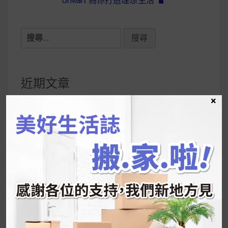
UrMart 為你打造理想生活
搜
尋
關
鍵
近期文章
字:
×
韓國人為什麼不容易胖？
揭秘明星、網紅熱
推的MZ Diet ！
好吃的蛋白點心還有好玩的運動小遊戲！今年過
年已經等不及帶這盒跟我的親戚、朋友們一起分
享～
2026 過年禮盒推薦｜五款百元健康伴手禮
停用猛健樂後會反彈嗎？作用解析＋停藥後體重
維持全攻略