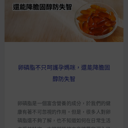
早上沒時間做早餐？10 款隔夜更美味的燕麥粥
簡單料理
健身重訓菜單
運動健身飲食建議
卵磷脂不只呵護孕媽咪，還能降膽固
2020 年最新蛋白粉終極指南，讓你一次搞
清楚！
醇防失智
七大經典健身疑問，不要再被這些問題困擾
啦！
卵磷脂是一個富含營養的成分，於我們的健
康有著不可忽視的作用。但是，很多人對卵
磷脂還不夠了解，也不知道如何在日常生活