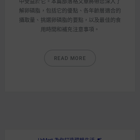
減醣食材推薦
中受益於它。本篇部落格文章將帶您深入了
解卵磷脂，包括它的優點、各年齡層適合的
減醣料理食譜
攝取量、挑選卵磷脂的要點，以及最佳的食
用時間和補充注意事項。
蔬食純素營養
READ MORE
純素料理食譜
蔬食純素餐廳推薦