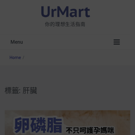
你的理想生活指南
Menu
Home
/
標籤:
肝臟
星巴克都用 OATLY 泡咖啡？市售燕麥奶大剖
析：成分、營養價值及其優缺點
無麩質食物清單一覽：燕麥、麵包還有餅乾，
早餐這樣料理最適合！