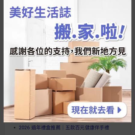
UrMart 為你打造理想生活
搜
尋
關
鍵
近期文章
字:
韓國人為什麼不容易胖？
揭秘明星、網紅熱
推的MZ Diet ！
好吃的蛋白點心還有好玩的運動小遊戲！今年過
年已經等不及帶這盒跟我的親戚、朋友們一起分
享～
2026 過年禮盒推薦｜五款百元健康伴手禮