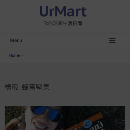
你的理想生活指南
Menu
Home
/
標籤:
蜂蜜堅果
星巴克都用 OATLY 泡咖啡？市售燕麥奶大剖
析：成分、營養價值及其優缺點
無麩質食物清單一覽：燕麥、麵包還有餅乾，
早餐這樣料理最適合！