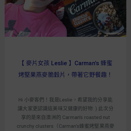
早上沒時間做早餐？10 款隔夜更美味的燕麥粥
簡單料理
健身重訓菜單
運動健身飲食建議
【 麥片女孩 Leslie 】Carman's 蜂蜜
2020 年最新蛋白粉終極指南，讓你一次搞
烤堅果燕麥脆穀片，帶著它野餐趣！
清楚！
七大經典健身疑問，不要再被這些問題困擾
Hi 小麥客們！我是Leslie，希望我的分享能
啦！
讓大家更認識這美味又健康的好物: ) 此次分
享的是來自澳洲的 Carman’s roasted nut
crunchy clusters（Carman’s蜂蜜烤堅果燕麥