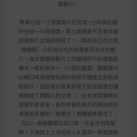
減醣食材推薦
脆穀片）
減醣料理食譜
簡單介紹一下我跟穀片的交情~小時候在國
外住過一小段時間，早上媽媽來不及做早餐
就是穀片出場的時候了！（現在自己也比照
蔬食純素營養
辦理啊）小時候必吃的就是東尼老虎的穀
片，每次都期待穀片上的糖溶到牛奶裡面跟
純素料理食譜
糖水一樣的美味～（小孩的最愛）偶爾還可
以換口味是裡面有繽紛的棉花糖或五彩的球
蔬食純素餐廳推薦
狀穀片，這些現在看來即便不是很健康但讓
我開啟了跟穀片的交情：）在台灣其實穀片
選擇不是很多，看到早餐吃麥片的網站時彷
彿看到早餐的一道曙光！選擇變多樣性了，
可以一直換種類以及口味，完全不怕吃膩
啊！下面附上 2 月初在 L A 逛到一家強調有