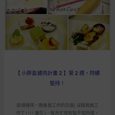
早上沒時間做早餐？10 款隔夜更美味的燕麥粥
簡單料理
健身重訓菜單
運動健身飲食建議
2020 年最新蛋白粉終極指南，讓你一次搞
清楚！
【 小胖盈鏟肉計畫 2 】第 2 週，持續
七大經典健身疑問，不要再被這些問題困擾
堅持！
啦！
這個禮拜，適逢我工作的交接( 沒錯我換工
作了 ! ! ! ! 灑花 )，每天忙得有點不知所措，