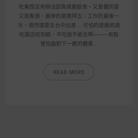
減醣食材推薦
吃東西沒有辦法認真規劃飲食，又是鑑別宴
減醣料理食譜
又是春酒，最慘的是禮拜五，工作的最後一
天，竟然還要去台中出差……可怕的是廠商請
吃飯店吃到飽，不吃說不過去啊~~~~有點
害怕面對下一週的體重….
蔬食純素營養
純素料理食譜
READ MORE
蔬食純素餐廳推薦