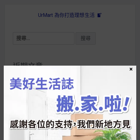
UrMart 為你打造理想生活
搜
尋
關
鍵
近期文章
×
字:
韓國人為什麼不容易胖？
揭秘明星、網紅熱
推的MZ Diet ！
好吃的蛋白點心還有好玩的運動小遊戲！今年過
年已經等不及帶這盒跟我的親戚、朋友們一起分
享～
2026 過年禮盒推薦｜五款百元健康伴手禮