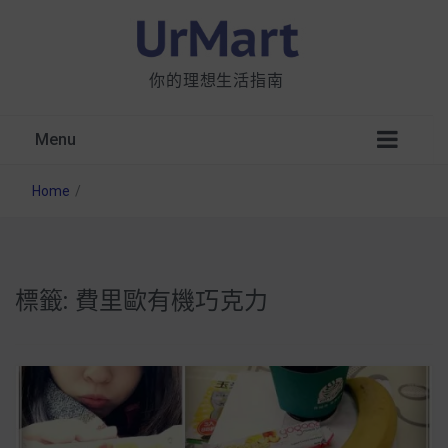
你的理想生活指南
Menu
Home
/
標籤:
費里歐有機巧克力
星巴克都用 OATLY 泡咖啡？市售燕麥奶大剖
析：成分、營養價值及其優缺點
無麩質食物清單一覽：燕麥、麵包還有餅乾，
早餐這樣料理最適合！