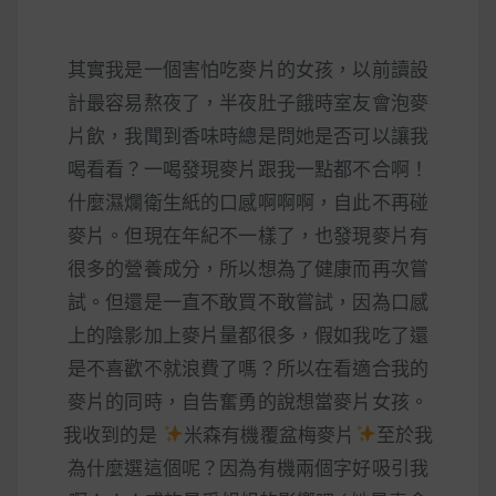
其實我是一個害怕吃麥片的女孩，以前讀設
計最容易熬夜了，半夜肚子餓時室友會泡麥
片飲，我聞到香味時總是問她是否可以讓我
喝看看？一喝發現麥片跟我一點都不合啊！
什麼濕爛衛生紙的口感啊啊啊，自此不再碰
麥片。但現在年紀不一樣了，也發現麥片有
很多的營養成分，所以想為了健康而再次嘗
試。但還是一直不敢買不敢嘗試，因為口感
上的陰影加上麥片量都很多，假如我吃了還
是不喜歡不就浪費了嗎？所以在看適合我的
麥片的同時，自告奮勇的說想當麥片女孩。
我收到的是
米森有機覆盆梅麥片
至於我
為什麼選這個呢？因為有機兩個字好吸引我