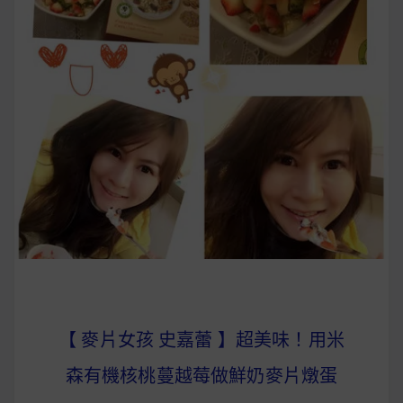
早上沒時間做早餐？10 款隔夜更美味的燕麥粥
簡單料理
健身重訓菜單
運動健身飲食建議
2020 年最新蛋白粉終極指南，讓你一次搞
清楚！
七大經典健身疑問，不要再被這些問題困擾
啦！
【 麥片女孩 史嘉蕾 】超美味！用米
森有機核桃蔓越莓做鮮奶麥片燉蛋