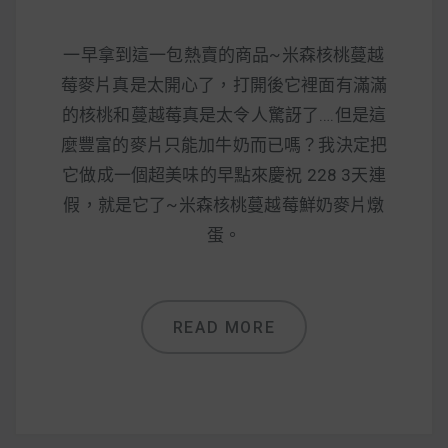
減醣食材推薦
減醣料理食譜
一早拿到這一包熱賣的商品~米森核桃蔓越
莓麥片真是太開心了，打開後它裡面有滿滿
的核桃和蔓越莓真是太令人驚訝了….但是這
麼豐富的麥片只能加牛奶而已嗎？我決定把
蔬食純素營養
它做成一個超美味的早點來慶祝 228 3天連
假，就是它了~米森核桃蔓越莓鮮奶麥片燉
純素料理食譜
蛋。
蔬食純素餐廳推薦
READ MORE