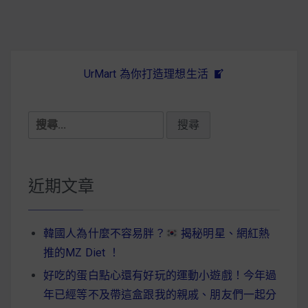
UrMart 為你打造理想生活
搜
尋
關
鍵
近期文章
字:
韓國人為什麼不容易胖？
揭秘明星、網紅熱
推的MZ Diet ！
好吃的蛋白點心還有好玩的運動小遊戲！今年過
年已經等不及帶這盒跟我的親戚、朋友們一起分