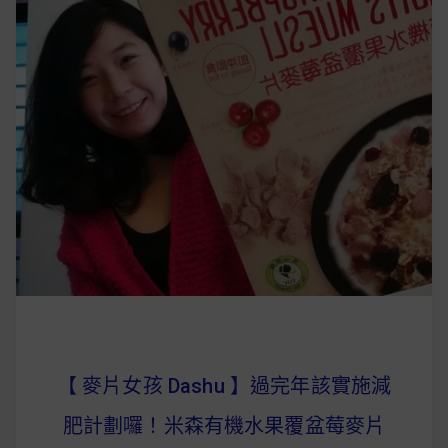
【 麥片女孩 Dashu 】過完年該實施減
肥計劃囉！米森有機水果覆盆莓麥片