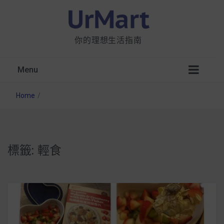
你的理想生活指南
Menu
Home
/
標籤:
輕食
星巴克都用 OATLY 泡咖啡？市售燕麥奶大剖
析：成分、營養價值及其優缺點
無麩質食物清單一覽：燕麥、麵包還有餅乾，
早餐這樣料理最適合！