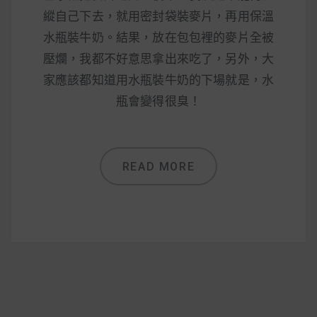
減醣食材推薦
縱自己下去，就用密封袋裝麥片，再用保溫
減醣料理食譜
水瓶裝牛奶。結果，放在包包裡的麥片全被
壓爛，我都不好意思拿出來吃了，另外，大
家應該都知道用水瓶裝牛奶的下場就是，水
瓶會變得很臭！
蔬食純素營養
純素料理食譜
READ MORE
蔬食純素餐廳推薦