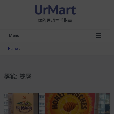
你的理想生活指南
Menu
Home
/
標籤:
雙層
星巴克都用 OATLY 泡咖啡？市售燕麥奶大剖
析：成分、營養價值及其優缺點
無麩質食物清單一覽：燕麥、麵包還有餅乾，
早餐這樣料理最適合！