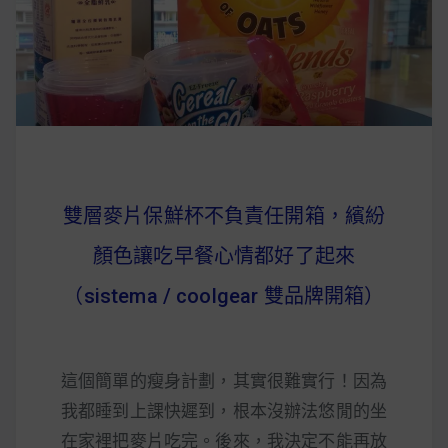
早上沒時間做早餐？10 款隔夜更美味的燕麥粥
簡單料理
健身重訓菜單
運動健身飲食建議
雙層麥片保鮮杯不負責任開箱，繽紛
2020 年最新蛋白粉終極指南，讓你一次搞
顏色讓吃早餐心情都好了起來
清楚！
（sistema / coolgear 雙品牌開箱）
七大經典健身疑問，不要再被這些問題困擾
啦！
這個簡單的瘦身計劃，其實很難實行！因為
我都睡到上課快遲到，根本沒辦法悠閒的坐
在家裡把麥片吃完。後來，我決定不能再放