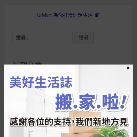
UrMart 為你打造理想生活
搜
尋
關
鍵
近期文章
×
字:
韓國人為什麼不容易胖？
揭秘明星、網紅熱
推的MZ Diet ！
好吃的蛋白點心還有好玩的運動小遊戲！今年過
年已經等不及帶這盒跟我的親戚、朋友們一起分
享～
2026 過年禮盒推薦｜五款百元健康伴手禮