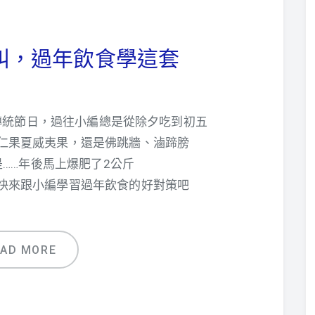
叫，過年飲食學這套
傳統節日，過往小編總是從除夕吃到初五
仁果夏威夷果，還是佛跳牆、滷蹄膀
……年後馬上爆肥了2公斤
快來跟小編學習過年飲食的好對策吧
EAD MORE