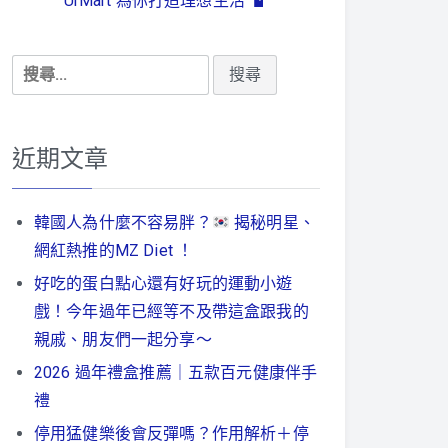
UrMart 為你打造理想生活
搜
尋
關
鍵
近期文章
字:
韓國人為什麼不容易胖？
揭秘明星、
網紅熱推的MZ Diet ！
好吃的蛋白點心還有好玩的運動小遊
戲！今年過年已經等不及帶這盒跟我的
親戚、朋友們一起分享～
2026 過年禮盒推薦｜五款百元健康伴手
禮
停用猛健樂後會反彈嗎？作用解析＋停