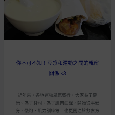
早上沒時間做早餐？10 款隔夜更美味的燕麥粥
簡單料理
健身重訓菜單
運動健身飲食建議
2020 年最新蛋白粉終極指南，讓你一次搞
你不可不知！豆漿和運動之間的親密
清楚！
關係 <3
七大經典健身疑問，不要再被這些問題困擾
啦！
近年來，各地運動風氣盛行，大家為了健
康、為了身材、為了肌肉曲線，開始從事健
身、慢跑、肌力訓練等，也更關注於飲食方