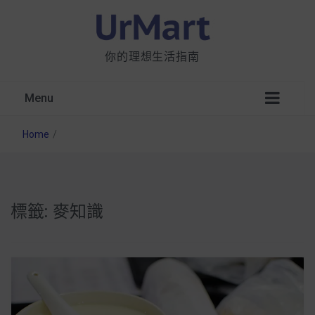
你的理想生活指南
Menu
Home
/
標籤:
麥知識
星巴克都用 OATLY 泡咖啡？市售燕麥奶大剖
析：成分、營養價值及其優缺點
無麩質食物清單一覽：燕麥、麵包還有餅乾，
早餐這樣料理最適合！