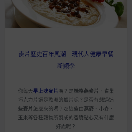
麥片歷史百年風潮 現代人健康早餐
新顯學
你每天
早上吃麥片
嗎？是
桂格燕麥片
、雀巢
巧克力片還是歐洲的穀片呢？是否有想過這
些
麥片
怎麼來的嗎？吃這些由
燕麥
、小麥、
玉米等各種穀物所製成的香脆點心又有什麼
好處呢？