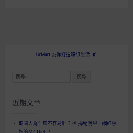
UrMart 為你打造理想生活
搜
尋
關
鍵
近期文章
字:
韓國人為什麼不容易胖？
揭秘明星、網紅熱
推的MZ Diet ！