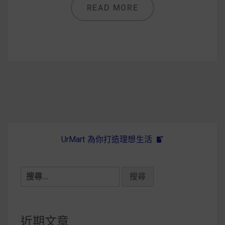
減醣食材推薦
READ MORE
減醣料理食譜
蔬食純素營養
純素料理食譜
蔬食純素餐廳推薦
UrMart 為你打造理想生活
搜
尋
關
鍵
近期文章