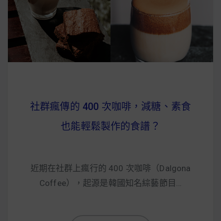
早上沒時間做早餐？10 款隔夜更美味的燕麥粥
簡單料理
健身重訓菜單
運動健身飲食建議
社群瘋傳的 400 次咖啡，減糖、素食
2020 年最新蛋白粉終極指南，讓你一次搞
也能輕鬆製作的食譜？
清楚！
七大經典健身疑問，不要再被這些問題困擾
近期在社群上瘋行的 400 次咖啡（Dalgona
啦！
Coffee），起源是韓國知名綜藝節目…