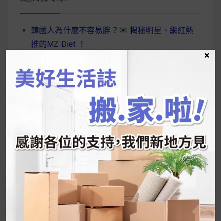
字:
韓國人為什麼不容易胖？
揭秘明星、網紅熱
推的MZ Diet ！
×
好吃的蛋白點心還有好玩的運動小遊戲！今年過
年已經等不及帶這盒跟我的親戚、朋友們一起分
享～
2026 過年禮盒推薦｜五款百元健康伴手禮
停用猛健樂後會反彈嗎？作用解析＋停藥後體重
維持全攻略
公主營養師：飲食改變也是能快樂執行的！6 個
你一定要知道的技巧