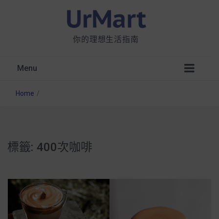
你的理想生活指南
Menu
Home
/
標籤:
400次咖啡
星巴克都用 OATLY 泡咖啡？市售燕麥奶大剖
析：成分、營養價值及其優缺點
無麩質食物清單一覽：燕麥、麵包還有餅乾，
早餐這樣料理最適合！