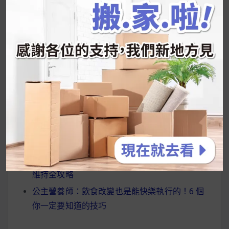
關
鍵
近期文章
字:
韓國人為什麼不容易胖？
揭秘明星、網紅熱
推的MZ Diet ！
好吃的蛋白點心還有好玩的運動小遊戲！今年過
年已經等不及帶這盒跟我的親戚、朋友們一起分
享～
2026 過年禮盒推薦｜五款百元健康伴手禮
停用猛健樂後會反彈嗎？作用解析＋停藥後體重
維持全攻略
公主營養師：飲食改變也是能快樂執行的！6 個
你一定要知道的技巧