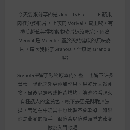
減醣食材推薦
今天要來分享的是 Just LIVE a LITTLE 蘋果
減醣料理食譜
肉桂燕麥脆片，上次的 Verival‧費里歐‧有
機蔓越莓與櫻桃穀物麥片還沒吃完，因為
Verival 是 Muesli，屬於天然健康的原味麥
蔬食純素營養
片，這次我挑了Granola，什麼是 Granola
呢?
純素料理食譜
蔬食純素餐廳推薦
Granola保留了穀物原本的外型，也留下許多
營養，除此之外更添加堅果、果乾等天然食
物，最後以蜂蜜或糖漿烘烤，讓整體看起來
有種誘人的金黃色，咬下去更是酥脆無法
擋，若泡在牛奶當中也比較不會軟掉，如果
你是燕麥的新手，很適合以這種類型的燕麥
做為入門款喔！