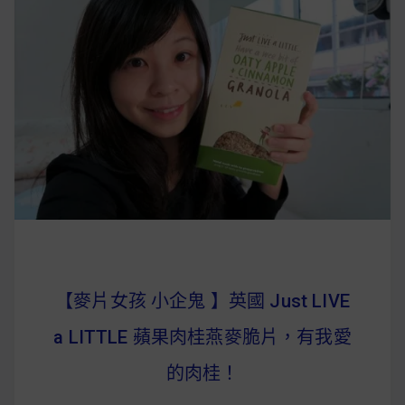
早上沒時間做早餐？10 款隔夜更美味的燕麥粥
簡單料理
健身重訓菜單
運動健身飲食建議
2020 年最新蛋白粉終極指南，讓你一次搞
清楚！
七大經典健身疑問，不要再被這些問題困擾
【麥片女孩 小企鬼 】英國 Just LIVE
啦！
a LITTLE 蘋果肉桂燕麥脆片，有我愛
的肉桂！