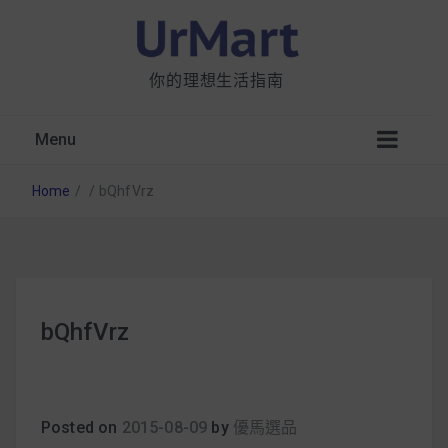
你的理想生活指南
Menu
Home
/
/
bQhfVrz
星巴克都用 OATLY 泡咖啡？市售燕麥奶大剖
bQhfVrz
析：成分、營養價值及其優缺點
無麩質食物清單一覽：燕麥、麵包還有餅乾，
早餐這樣料理最適合！
Posted on
2015-08-09
by
優馬選品