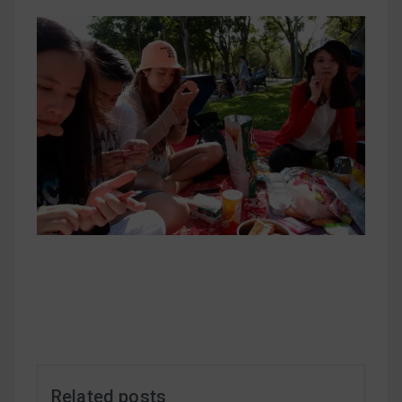
早上沒時間做早餐？10 款隔夜更美味的燕麥粥
簡單料理
健身重訓菜單
運動健身飲食建議
2020 年最新蛋白粉終極指南，讓你一次搞
清楚！
七大經典健身疑問，不要再被這些問題困擾
啦！
Related posts