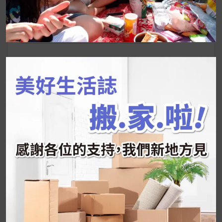
搜
尋
關
鍵
近期文章
字:
韓國人為什麼不容易胖？
揭秘明星、網紅熱
推的MZ Diet ！
好吃的蛋白點心還有好玩的運動小遊戲！今年過
年已經等不及帶這盒跟我的親戚、朋友們一起分
享～
2026 過年禮盒推薦｜五款百元健康伴手禮
停用猛健樂後會反彈嗎？作用解析＋停藥後體重
維持全攻略