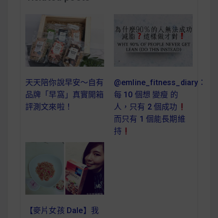
減醣食材推薦
減醣料理食譜
蔬食純素營養
天天陪你說早安～自有
@emline_fitness_diary：
品牌「早窩」真實開箱
每 10 個想 變瘦 的
純素料理食譜
評測文來啦！
人，只有 2 個成功
而只有 1 個能長期維
蔬食純素餐廳推薦
持
【麥片女孩 Dale】我