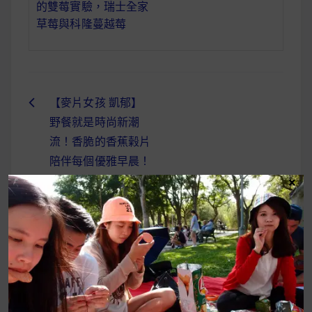
的雙莓實驗，瑞士全家
草莓與科隆蔓越莓
【麥片女孩 凱郁】
文
野餐就是時尚新潮
章
流！香脆的香蕉榖片
導
陪伴每個優雅早晨！
×
覽
UrMart 為你打造理想生活