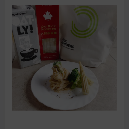
早上沒時間做早餐？10 款隔夜更美味的燕麥粥
簡單料理
健身重訓菜單
運動健身飲食建議
2020 年最新蛋白粉終極指南，讓你一次搞
清楚！
七大經典健身疑問，不要再被這些問題困擾
啦！