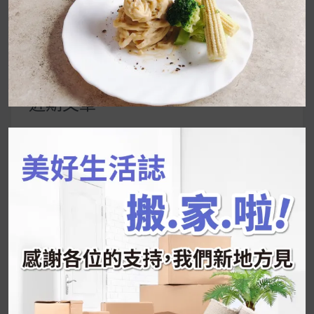
搜
尋
關
鍵
近期文章
字:
韓國人為什麼不容易胖？
揭秘明星、網紅熱
推的MZ Diet ！
好吃的蛋白點心還有好玩的運動小遊戲！今年過
年已經等不及帶這盒跟我的親戚、朋友們一起分
享～
2026 過年禮盒推薦｜五款百元健康伴手禮
停用猛健樂後會反彈嗎？作用解析＋停藥後體重
維持全攻略