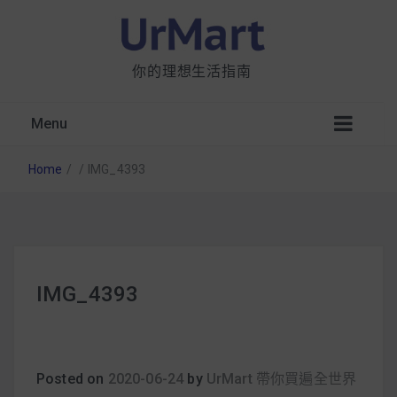
你的理想生活指南
Menu
Home
/
/
IMG_4393
星巴克都用 OATLY 泡咖啡？市售燕麥奶大剖
IMG_4393
析：成分、營養價值及其優缺點
無麩質食物清單一覽：燕麥、麵包還有餅乾，
早餐這樣料理最適合！
Posted on
2020-06-24
by
UrMart 帶你買遍全世界