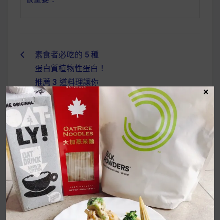
素食者必吃的 5 種
文
蛋白質植物性蛋白！
章
推薦 3 道料理讓你
×
導
輕鬆補充 100 克蛋
白質！
覽
UrMart 為你打造理想生活