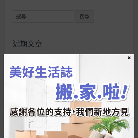
搜
尋
關
鍵
近期文章
字:
×
韓國人為什麼不容易胖？
揭秘明星、網紅熱
推的MZ Diet ！
好吃的蛋白點心還有好玩的運動小遊戲！今年過
年已經等不及帶這盒跟我的親戚、朋友們一起分
享～
2026 過年禮盒推薦｜五款百元健康伴手禮
停用猛健樂後會反彈嗎？作用解析＋停藥後體重
維持全攻略