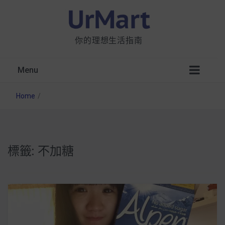
你的理想生活指南
Menu
Home
/
標籤:
不加糖
星巴克都用 OATLY 泡咖啡？市售燕麥奶大剖
析：成分、營養價值及其優缺點
無麩質食物清單一覽：燕麥、麵包還有餅乾，
早餐這樣料理最適合！