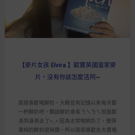
早上沒時間做早餐？10 款隔夜更美味的燕麥粥
簡單料理
健身重訓菜單
運動健身飲食建議
【麥片女孩 Elvira 】歐寶英國皇家麥
2020 年最新蛋白粉終極指南，讓你一次搞
片，沒有你該怎麼活阿~
清楚！
七大經典健身疑問，不要再被這些問題困擾
我很喜歡喝鮮奶，大概從有記憶以來每天都
啦！
一杯鮮奶吧。聽說鮮奶會長ㄋㄟㄋㄟ但我都
長到身高去了>_< 因為太常喝鮮奶了，覺得
單純的鮮奶很無趣。所以我很喜歡去大賣場