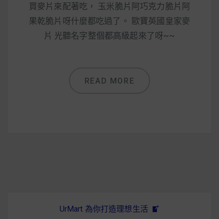
減醣食材推薦
買麥片來配著吃， 玉米脆片阿巧克力脆片阿
果乾脆片呀什麼都吃過了。 歐寶英國皇家麥
減醣料理食譜
片 光聽名字整個都高級起來了呀~~
蔬食純素營養
READ MORE
純素料理食譜
蔬食純素餐廳推薦
UrMart 為你打造理想生活