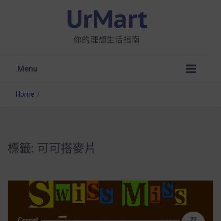
你的理想生活指南
Menu
Home
/
標籤:
可可搭麥片
星巴克都用 OATLY 泡咖啡？市售燕麥奶大剖
析：成分、營養價值及其優缺點
無麩質食物清單一覽：燕麥、麵包還有餅乾，
早餐這樣料理最適合！