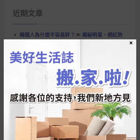
關
鍵
近期文章
字:
韓國人為什麼不容易胖？
揭秘明星、網紅熱
×
推的MZ Diet ！
好吃的蛋白點心還有好玩的運動小遊戲！今年過
年已經等不及帶這盒跟我的親戚、朋友們一起分
享～
2026 過年禮盒推薦｜五款百元健康伴手禮
停用猛健樂後會反彈嗎？作用解析＋停藥後體重
維持全攻略
公主營養師：飲食改變也是能快樂執行的！6 個
你一定要知道的技巧