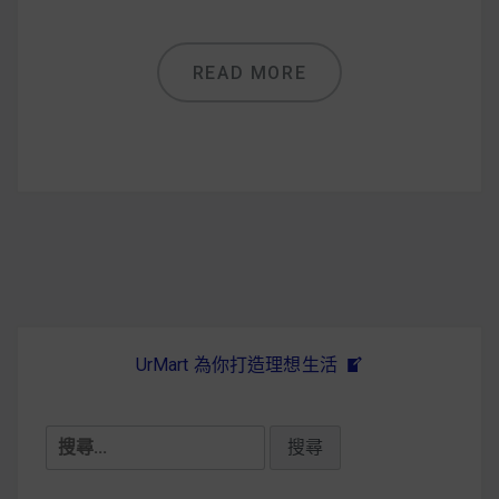
減醣食材推薦
減醣料理食譜
READ MORE
蔬食純素營養
純素料理食譜
蔬食純素餐廳推薦
UrMart 為你打造理想生活
搜
尋