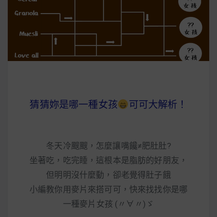
早上沒時間做早餐？10 款隔夜更美味的燕麥粥
簡單料理
健身重訓菜單
運動健身飲食建議
猜猜妳是哪一種女孩
可可大解析！
2020 年最新蛋白粉終極指南，讓你一次搞
清楚！
冬天冷颼颼，怎麼讓嘴饞≠肥肚肚?
七大經典健身疑問，不要再被這些問題困擾
坐著吃，吃完睡，這根本是脂肪的好朋友，
啦！
但明明沒什麼動，卻老覺得肚子餓
小編教你用麥片來搭可可，快來找找你是哪
一種麥片女孩 (〃∀〃)ゞ