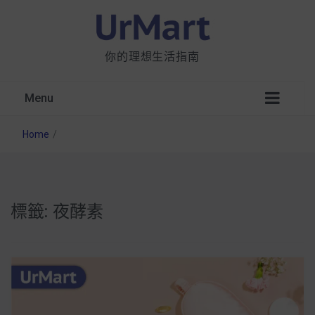
你的理想生活指南
Menu
Home
/
標籤:
夜酵素
星巴克都用 OATLY 泡咖啡？市售燕麥奶大剖
析：成分、營養價值及其優缺點
無麩質食物清單一覽：燕麥、麵包還有餅乾，
早餐這樣料理最適合！