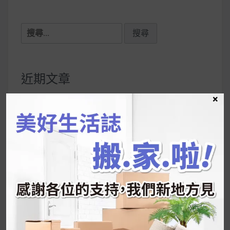
搜
尋
關
鍵
近期文章
字:
×
韓國人為什麼不容易胖？
揭秘明星、網紅熱
推的MZ Diet ！
好吃的蛋白點心還有好玩的運動小遊戲！今年過
年已經等不及帶這盒跟我的親戚、朋友們一起分
享～
2026 過年禮盒推薦｜五款百元健康伴手禮
停用猛健樂後會反彈嗎？作用解析＋停藥後體重
維持全攻略