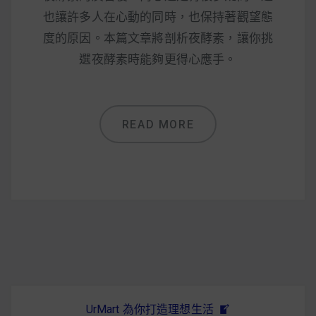
減醣食材推薦
也讓許多人在心動的同時，也保持著觀望態
減醣料理食譜
度的原因。本篇文章將剖析夜酵素，讓你挑
選夜酵素時能夠更得心應手。
蔬食純素營養
READ MORE
純素料理食譜
蔬食純素餐廳推薦
UrMart 為你打造理想生活