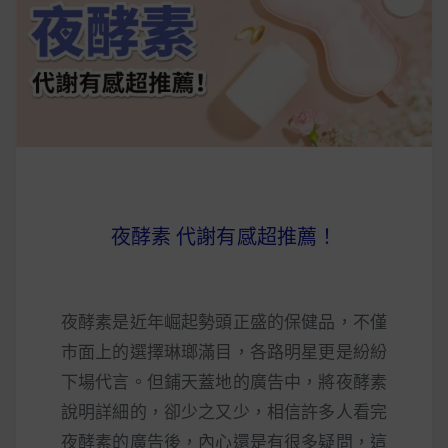
早上沒時間做早餐？10 款隔夜更美味的燕麥粥
簡單料理
健身重訓菜單
運動健身飲食建議
夜酵素 代謝有感超推薦！
2020 年最新蛋白粉終極指南，讓你一次搞
清楚！
七大經典健身疑問，不要再被這些問題困擾
夜酵素是近年崛起勢頭正盛的保健品，不僅
啦！
市面上的選擇琳瑯滿目，各路明星更是紛紛
下場代言。但鋪天蓋地的廣告中，將夜酵素
說明詳細的，卻少之又少，相信許多人看完
夜酵素的廣告後，內心還是有很多疑問，這