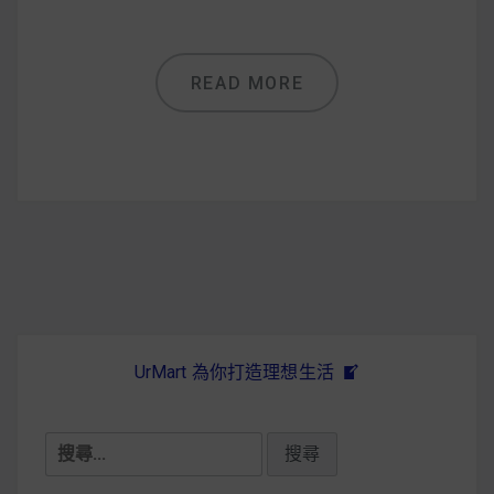
減醣食材推薦
減醣料理食譜
READ MORE
蔬食純素營養
純素料理食譜
蔬食純素餐廳推薦
UrMart 為你打造理想生活
搜
尋