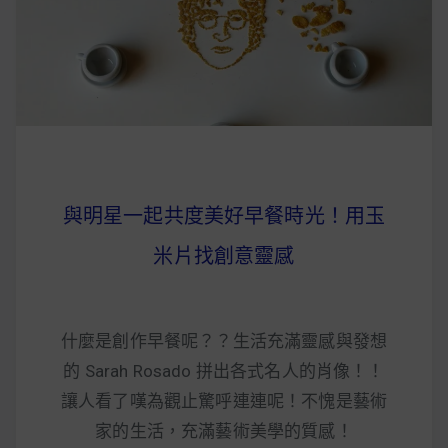
早上沒時間做早餐？10 款隔夜更美味的燕麥粥
簡單料理
健身重訓菜單
運動健身飲食建議
與明星一起共度美好早餐時光！用玉
2020 年最新蛋白粉終極指南，讓你一次搞
米片找創意靈感
清楚！
七大經典健身疑問，不要再被這些問題困擾
什麼是創作早餐呢？？生活充滿靈感與發想
啦！
的 Sarah Rosado 拼出各式名人的肖像！！
讓人看了嘆為觀止驚呼連連呢！不愧是藝術
家的生活，充滿藝術美學的質感！