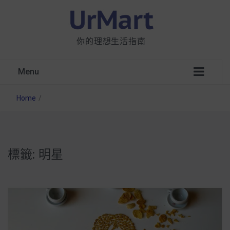
你的理想生活指南
Menu
Home
/
標籤:
明星
星巴克都用 OATLY 泡咖啡？市售燕麥奶大剖
析：成分、營養價值及其優缺點
無麩質食物清單一覽：燕麥、麵包還有餅乾，
早餐這樣料理最適合！