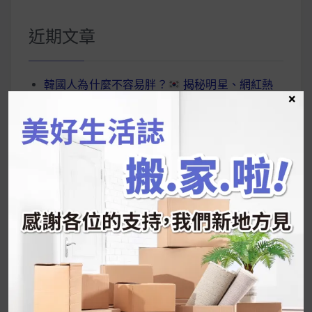
關
鍵
近期文章
字:
韓國人為什麼不容易胖？
揭秘明星、網紅熱
×
推的MZ Diet ！
好吃的蛋白點心還有好玩的運動小遊戲！今年過
年已經等不及帶這盒跟我的親戚、朋友們一起分
享～
2026 過年禮盒推薦｜五款百元健康伴手禮
停用猛健樂後會反彈嗎？作用解析＋停藥後體重
維持全攻略
公主營養師：飲食改變也是能快樂執行的！6 個
你一定要知道的技巧