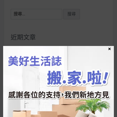
搜
尋
關
鍵
近期文章
字:
×
韓國人為什麼不容易胖？
揭秘明星、網紅熱
推的MZ Diet ！
好吃的蛋白點心還有好玩的運動小遊戲！今年過
年已經等不及帶這盒跟我的親戚、朋友們一起分
享～
2026 過年禮盒推薦｜五款百元健康伴手禮
停用猛健樂後會反彈嗎？作用解析＋停藥後體重
維持全攻略