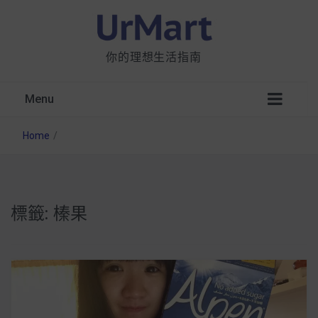
你的理想生活指南
Menu
Home
/
標籤:
榛果
星巴克都用 OATLY 泡咖啡？市售燕麥奶大剖
析：成分、營養價值及其優缺點
無麩質食物清單一覽：燕麥、麵包還有餅乾，
早餐這樣料理最適合！