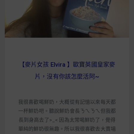
早上沒時間做早餐？10 款隔夜更美味的燕麥粥
簡單料理
健身重訓菜單
運動健身飲食建議
【麥片女孩 Elvira 】歐寶英國皇家麥
2020 年最新蛋白粉終極指南，讓你一次搞
片，沒有你該怎麼活阿~
清楚！
七大經典健身疑問，不要再被這些問題困擾
我很喜歡喝鮮奶，大概從有記憶以來每天都
啦！
一杯鮮奶吧。聽說鮮奶會長ㄋㄟㄋㄟ但我都
長到身高去了>_< 因為太常喝鮮奶了，覺得
單純的鮮奶很無趣。所以我很喜歡去大賣場