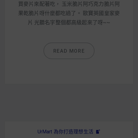
減醣食材推薦
買麥片來配著吃， 玉米脆片阿巧克力脆片阿
果乾脆片呀什麼都吃過了。 歐寶英國皇家麥
減醣料理食譜
片 光聽名字整個都高級起來了呀~~
蔬食純素營養
READ MORE
純素料理食譜
蔬食純素餐廳推薦
UrMart 為你打造理想生活