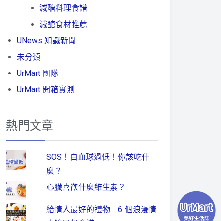
減醣料理食譜
減醣食材推薦
UNews 知識新聞
未分類
UrMart 團隊
UrMart 開箱實測
熱門文章
SOS！白血球過低！你該吃什
麼？
心臟喜歡什麼維生素？
給情人最好的禮物 6 個浪漫情