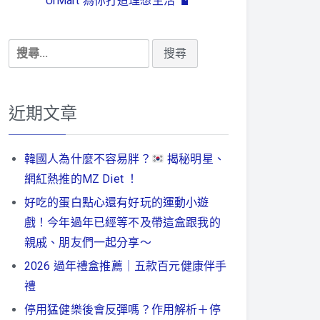
UrMart 為你打造理想生活
搜
尋
關
鍵
近期文章
字:
韓國人為什麼不容易胖？
揭秘明星、
網紅熱推的MZ Diet ！
好吃的蛋白點心還有好玩的運動小遊
戲！今年過年已經等不及帶這盒跟我的
親戚、朋友們一起分享～
2026 過年禮盒推薦｜五款百元健康伴手
禮
停用猛健樂後會反彈嗎？作用解析＋停