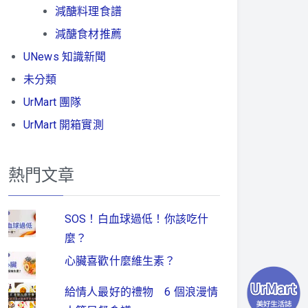
減醣料理食譜
減醣食材推薦
UNews 知識新聞
未分類
UrMart 團隊
UrMart 開箱實測
熱門文章
SOS！白血球過低！你該吃什
麼？
心臟喜歡什麼維生素？
給情人最好的禮物 6 個浪漫情