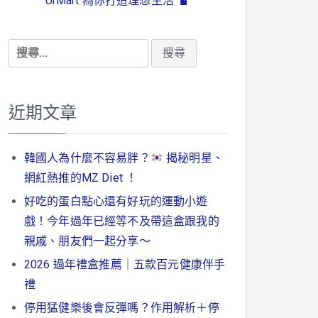
UrMart 為你打造理想生活
搜
尋
關
鍵
近期文章
字:
韓國人為什麼不容易胖？
揭秘明星、
網紅熱推的MZ Diet ！
好吃的蛋白點心還有好玩的運動小遊
戲！今年過年已經等不及帶這盒跟我的
親戚、朋友們一起分享～
2026 過年禮盒推薦｜五款百元健康伴手
禮
停用猛健樂後會反彈嗎？作用解析＋停