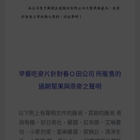
早上沒時間做早餐？10 款隔夜更美味的燕麥粥
簡單料理
健身重訓菜單
運動健身飲食建議
早餐吃麥片針對春Ｏ田公司 所販售的
2020 年最新蛋白粉終極指南，讓你一次搞
清楚！
過期堅果與燕麥之聲明
七大經典健身疑問，不要再被這些問題困擾
啦！
以下附上有聲明文件的廠商，其餘的廠商 青
荷有機、好日商社、薌園、紅布朗、艾琳農
坊、小麥的家、富琳嚴選、歐納丘、清淨生