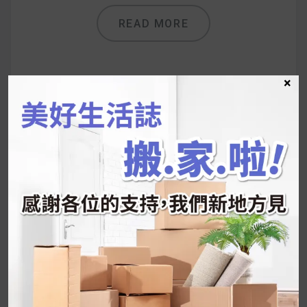
READ MORE
×
UrMart 為你打造理想生活
搜
尋
關
鍵