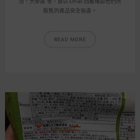
減醣食材推薦
活、大麥屋 等，皆以 Email 回覆確認他們所
販售的產品安全無虞。
減醣料理食譜
READ MORE
蔬食純素營養
純素料理食譜
蔬食純素餐廳推薦