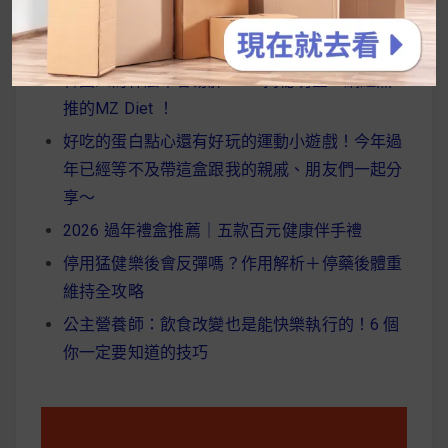
近期文章
字:
韓國人為什麼不容易胖？
揭秘明星、網紅熱
推的MZ Diet ！
好吃的蛋白點心還有好玩的運動小遊戲！今年過
年已經等不及帶這盒跟我的親戚、朋友們一起分
享～
2026 過年禮盒推薦｜五款百元健康伴手禮
停用猛健樂後會反彈嗎？作用解析＋停藥後體重
維持全攻略
公主營養師：飲食改變也是能快樂執行的！6 個
你一定要知道的技巧