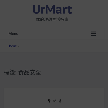
你的理想生活指南
Menu
Home
/
標籤:
食品安全
星巴克都用 OATLY 泡咖啡？市售燕麥奶大剖
析：成分、營養價值及其優缺點
無麩質食物清單一覽：燕麥、麵包還有餅乾，
早餐這樣料理最適合！