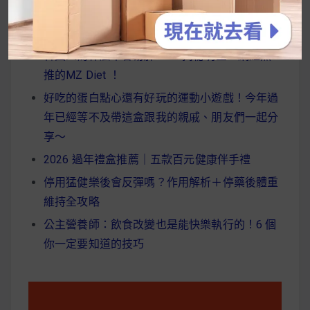
近期文章
字:
韓國人為什麼不容易胖？
揭秘明星、網紅熱
推的MZ Diet ！
好吃的蛋白點心還有好玩的運動小遊戲！今年過
年已經等不及帶這盒跟我的親戚、朋友們一起分
享～
2026 過年禮盒推薦｜五款百元健康伴手禮
停用猛健樂後會反彈嗎？作用解析＋停藥後體重
維持全攻略
公主營養師：飲食改變也是能快樂執行的！6 個
你一定要知道的技巧