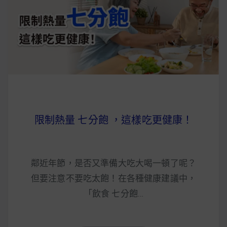
早上沒時間做早餐？10 款隔夜更美味的燕麥粥
簡單料理
健身重訓菜單
運動健身飲食建議
限制熱量 七分飽 ，這樣吃更健康！
2020 年最新蛋白粉終極指南，讓你一次搞
清楚！
七大經典健身疑問，不要再被這些問題困擾
鄰近年節，是否又準備大吃大喝一頓了呢？
啦！
但要注意不要吃太飽！在各種健康建議中，
「飲食 七分飽…