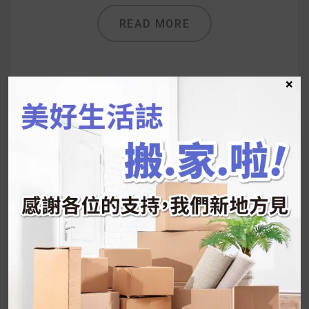
READ MORE
×
UrMart 為你打造理想生活
搜
尋
關
鍵