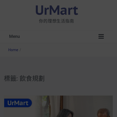
你的理想生活指南
Menu
Home
/
標籤:
飲食規劃
星巴克都用 OATLY 泡咖啡？市售燕麥奶大剖
析：成分、營養價值及其優缺點
無麩質食物清單一覽：燕麥、麵包還有餅乾，
早餐這樣料理最適合！