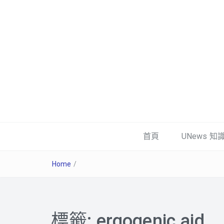
首頁
UNews 知
Home
/
標籤:
ergogenic aid