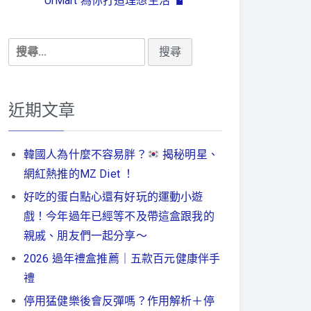
UrMart 為你打造理想生活
搜
尋
關
鍵
近期文章
字:
韓國人為什麼不容易胖？
揭秘明星、
網紅熱推的MZ Diet ！
好吃的蛋白點心還有好玩的運動小遊
戲！今年過年已經等不及帶這盒跟我的
親戚、朋友們一起分享～
2026 過年禮盒推薦｜五款百元健康伴手
禮
停用猛健樂後會反彈嗎？作用解析＋停