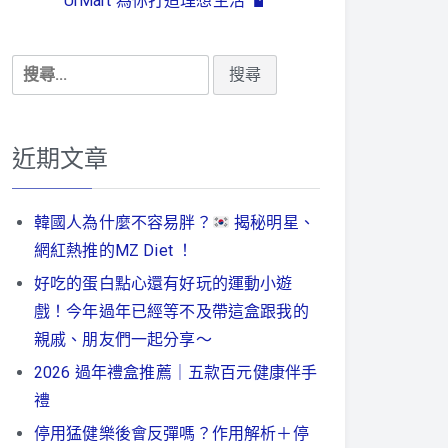
UrMart 為你打造理想生活
搜
尋
關
鍵
近期文章
字:
韓國人為什麼不容易胖？
揭秘明星、
網紅熱推的MZ Diet ！
好吃的蛋白點心還有好玩的運動小遊
戲！今年過年已經等不及帶這盒跟我的
親戚、朋友們一起分享～
2026 過年禮盒推薦｜五款百元健康伴手
禮
停用猛健樂後會反彈嗎？作用解析＋停