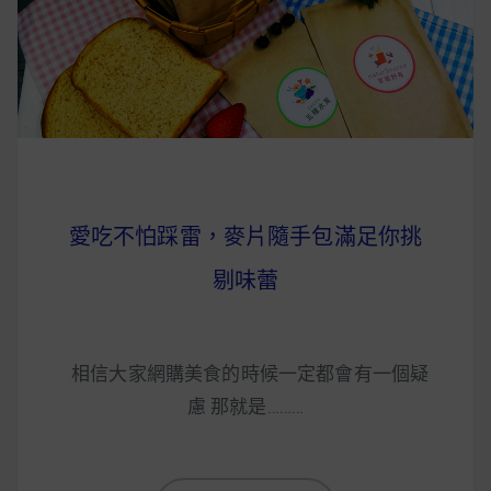
早上沒時間做早餐？10 款隔夜更美味的燕麥粥
簡單料理
健身重訓菜單
運動健身飲食建議
愛吃不怕踩雷，麥片隨手包滿足你挑
2020 年最新蛋白粉終極指南，讓你一次搞
剔味蕾
清楚！
七大經典健身疑問，不要再被這些問題困擾
相信大家網購美食的時候一定都會有一個疑
啦！
慮 那就是………