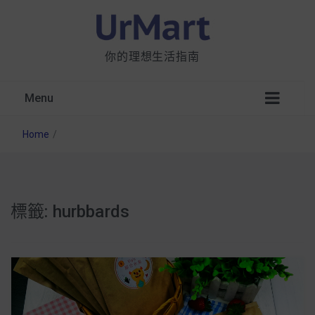
你的理想生活指南
Menu
Home
/
標籤:
hurbbards
星巴克都用 OATLY 泡咖啡？市售燕麥奶大剖
析：成分、營養價值及其優缺點
無麩質食物清單一覽：燕麥、麵包還有餅乾，
早餐這樣料理最適合！