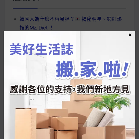
字:
韓國人為什麼不容易胖？
揭秘明星、網紅熱
推的MZ Diet ！
×
好吃的蛋白點心還有好玩的運動小遊戲！今年過
年已經等不及帶這盒跟我的親戚、朋友們一起分
享～
2026 過年禮盒推薦｜五款百元健康伴手禮
停用猛健樂後會反彈嗎？作用解析＋停藥後體重
維持全攻略
公主營養師：飲食改變也是能快樂執行的！6 個
你一定要知道的技巧