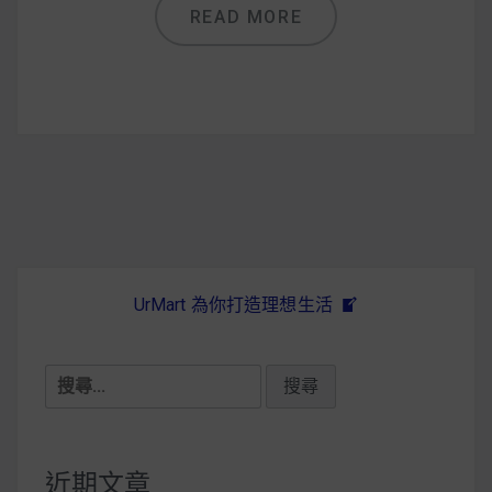
減醣食材推薦
READ MORE
減醣料理食譜
蔬食純素營養
純素料理食譜
蔬食純素餐廳推薦
UrMart 為你打造理想生活
搜
尋
關
鍵
近期文章