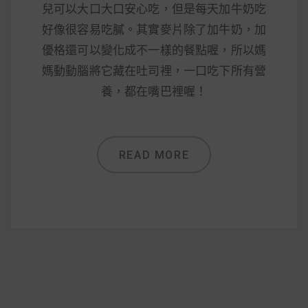
減醣食材推薦
兒可以大口大口安心吃，但是每天加牛奶吃
好像很容易吃膩。其實麥片除了加牛奶，加
減醣料理食譜
優格還可以變化成不一樣的餐點喔，所以媽
媽動動腦將它藏在吐司裡，一口吃下所有營
養，都在嘴巴裡喔！
蔬食純素營養
純素料理食譜
READ MORE
蔬食純素餐廳推薦