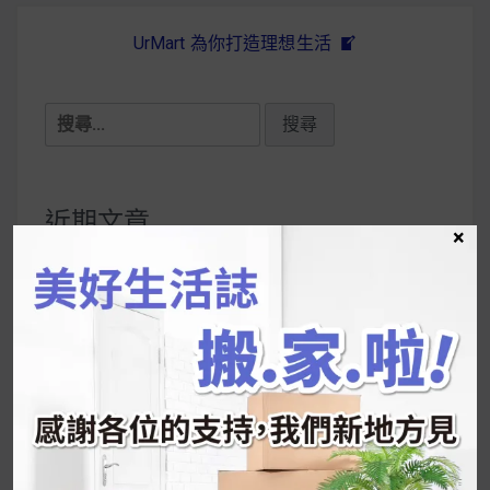
UrMart 為你打造理想生活
搜
尋
關
鍵
近期文章
×
字:
韓國人為什麼不容易胖？
揭秘明星、網紅熱
推的MZ Diet ！
好吃的蛋白點心還有好玩的運動小遊戲！今年過
年已經等不及帶這盒跟我的親戚、朋友們一起分
享～
2026 過年禮盒推薦｜五款百元健康伴手禮