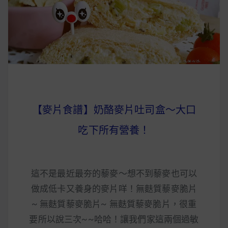
早上沒時間做早餐？10 款隔夜更美味的燕麥粥
簡單料理
健身重訓菜單
運動健身飲食建議
【麥片食譜】奶酪麥片吐司盒～大口
2020 年最新蛋白粉終極指南，讓你一次搞
吃下所有營養！
清楚！
七大經典健身疑問，不要再被這些問題困擾
這不是最近最夯的藜麥～想不到藜麥也可以
啦！
做成低卡又養身的麥片咩！無麩質藜麥脆片
~ 無麩質藜麥脆片~ 無麩質藜麥脆片，很重
要所以說三次~~哈哈！讓我們家這兩個過敏