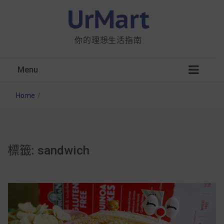
你的理想生活指南
Menu
Home
/
標籤:
sandwich
星巴克都用 OATLY 泡咖啡？市售燕麥奶大剖
析：成分、營養價值及其優缺點
無麩質食物清單一覽：燕麥、麵包還有餅乾，
早餐這樣料理最適合！