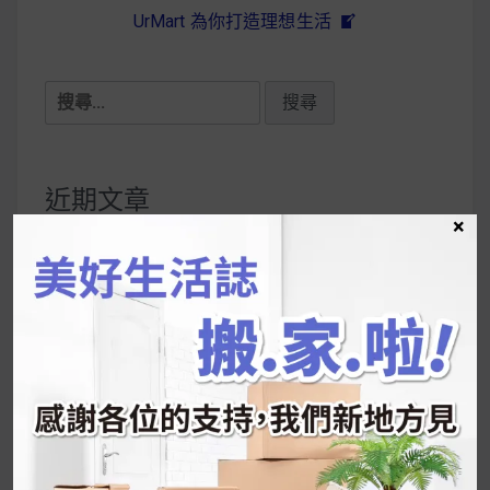
UrMart 為你打造理想生活
搜
尋
關
鍵
近期文章
字:
×
韓國人為什麼不容易胖？
揭秘明星、網紅熱
推的MZ Diet ！
好吃的蛋白點心還有好玩的運動小遊戲！今年過
年已經等不及帶這盒跟我的親戚、朋友們一起分
享～
2026 過年禮盒推薦｜五款百元健康伴手禮
停用猛健樂後會反彈嗎？作用解析＋停藥後體重