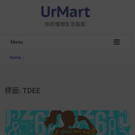
你的理想生活指南
Menu
Home
/
標籤:
TDEE
星巴克都用 OATLY 泡咖啡？市售燕麥奶大剖
析：成分、營養價值及其優缺點
無麩質食物清單一覽：燕麥、麵包還有餅乾，
早餐這樣料理最適合！