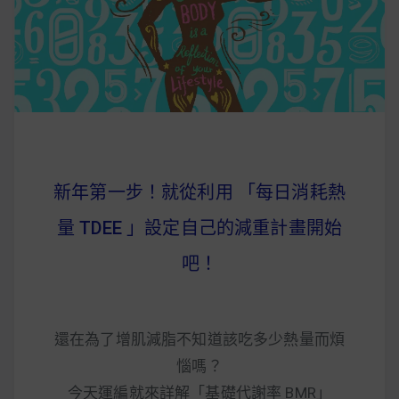
早上沒時間做早餐？10 款隔夜更美味的燕麥粥
簡單料理
健身重訓菜單
運動健身飲食建議
新年第一步！就從利用 「每日消耗熱
2020 年最新蛋白粉終極指南，讓你一次搞
量 TDEE 」設定自己的減重計畫開始
清楚！
吧！
七大經典健身疑問，不要再被這些問題困擾
啦！
還在為了增肌減脂不知道該吃多少熱量而煩
惱嗎？
今天運編就來詳解「基礎代謝率 BMR」