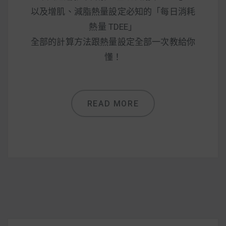
減醣食材推薦
以及增肌、減脂熱量設定必知的「每日消耗
減醣料理食譜
熱量 TDEE」
全部的計算方法跟熱量設定全部一次教給你
懂！
蔬食純素營養
READ MORE
純素料理食譜
蔬食純素餐廳推薦