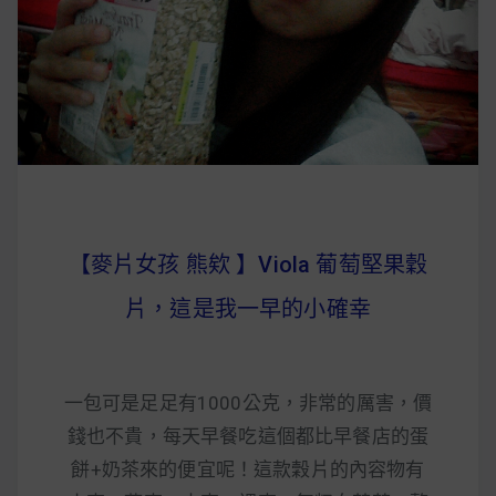
早上沒時間做早餐？10 款隔夜更美味的燕麥粥
簡單料理
健身重訓菜單
運動健身飲食建議
【麥片女孩 熊欸 】Viola 葡萄堅果穀
2020 年最新蛋白粉終極指南，讓你一次搞
清楚！
片，這是我一早的小確幸
七大經典健身疑問，不要再被這些問題困擾
啦！
一包可是足足有1000公克，非常的厲害，價
錢也不貴，每天早餐吃這個都比早餐店的蛋
餅+奶茶來的便宜呢！這款穀片的內容物有