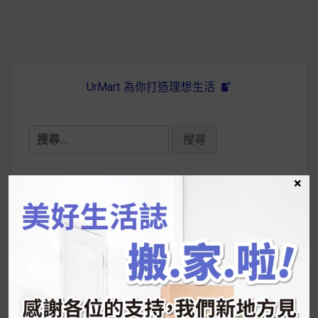
UrMart 為你打造理想生活
搜
尋
關
×
鍵
近期文章
字:
韓國人為什麼不容易胖？
揭秘明星、網紅熱
推的MZ Diet ！
好吃的蛋白點心還有好玩的運動小遊戲！今年過
年已經等不及帶這盒跟我的親戚、朋友們一起分