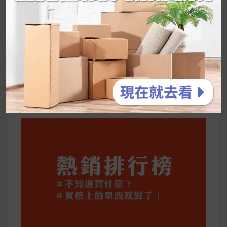
享～
2026 過年禮盒推薦｜五款百元健康伴手禮
停用猛健樂後會反彈嗎？作用解析＋停藥後體重
維持全攻略
公主營養師：飲食改變也是能快樂執行的！6 個
你一定要知道的技巧