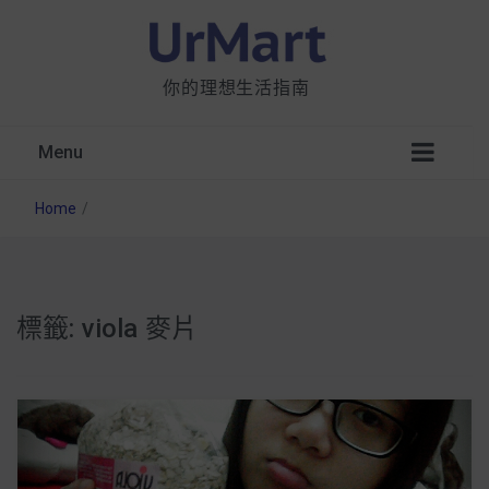
你的理想生活指南
Menu
Home
/
標籤:
viola 麥片
星巴克都用 OATLY 泡咖啡？市售燕麥奶大剖
析：成分、營養價值及其優缺點
無麩質食物清單一覽：燕麥、麵包還有餅乾，
早餐這樣料理最適合！