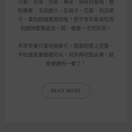
減醣食材推薦
小麥、燕麥、大麥、裸麥、無籽白葡萄、整
粒榛果、玉米脆片、亞麻子、芝麻、向日葵
減醣料理食譜
子，真的超級厲害的啦！把平常不容易吃到
的穀物都集結在一起，健康一次吃的到。
平常早餐只要吃碗麥片，簡單的搭上豆漿、
蔬食純素營養
牛奶或是優格都可以，另外再吃點水果，就
純素料理食譜
是健康的一餐了！
蔬食純素餐廳推薦
READ MORE