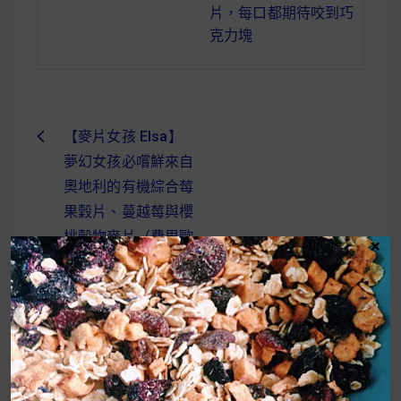
片，每口都期待咬到巧
克力塊
【麥片女孩 Elsa】
文
夢幻女孩必嚐鮮來自
章
奧地利的有機綜合莓
導
果穀片、蔓越莓與櫻
桃穀物麥片（費里歐
×
覽
系列）