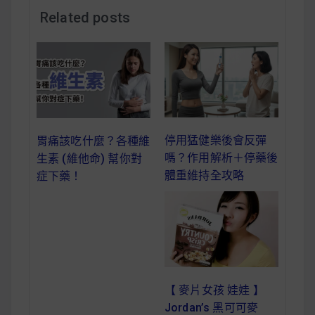
減醣食材推薦
Related posts
減醣料理食譜
蔬食純素營養
停用猛健樂後會反彈
胃痛該吃什麼？各種維
純素料理食譜
嗎？作用解析＋停藥後
生素 (維他命) 幫你對
體重維持全攻略
症下藥！
蔬食純素餐廳推薦
【 麥片女孩 娃娃 】
Jordan’s 黑可可麥