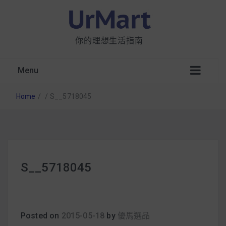
你的理想生活指南
Menu
Home
/
/
S__5718045
星巴克都用 OATLY 泡咖啡？市售燕麥奶大剖
S__5718045
析：成分、營養價值及其優缺點
無麩質食物清單一覽：燕麥、麵包還有餅乾，
早餐這樣料理最適合！
Posted on
2015-05-18
by
優馬選品