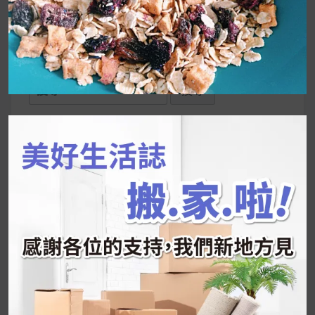
UrMart 為你打造理想生活
搜
尋
關
鍵
近期文章
字:
韓國人為什麼不容易胖？
揭秘明星、網紅熱
推的MZ Diet ！
好吃的蛋白點心還有好玩的運動小遊戲！今年過
年已經等不及帶這盒跟我的親戚、朋友們一起分
享～
2026 過年禮盒推薦｜五款百元健康伴手禮