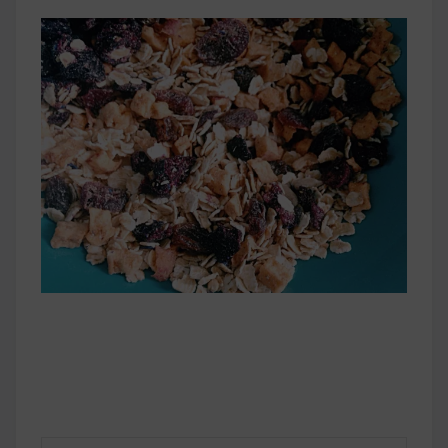
早上沒時間做早餐？10 款隔夜更美味的燕麥粥
簡單料理
健身重訓菜單
運動健身飲食建議
2020 年最新蛋白粉終極指南，讓你一次搞
清楚！
七大經典健身疑問，不要再被這些問題困擾
啦！