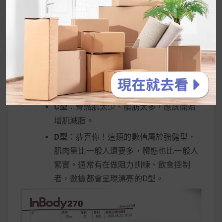
根據肌肉與脂肪的比例，能分為I、C、D 三類
型：
I型
：若這個 I 都落在「正常」欄位，屬於
正常健康型。若都落在高標數值欄位，則
是肥壯；反之，若都落在低標數值欄位，
即是低體重虛弱型。兩者都不健康，只是
肌肉脂肪比例較為平均。
C型
：骨骼肌太少、脂肪太多，應該開始
增肌減脂。
D型
：恭喜你！這類的數值屬於強健型，
肌肉量比一般人還要多，體態也比一般人
緊實。通常有在做阻力訓練、飲食控制
者，數據都會呈現漂亮的D型。