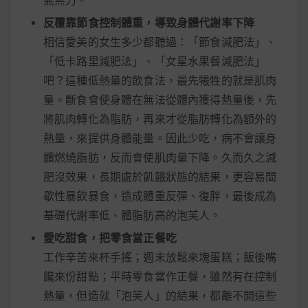
氣無力。
反覆靠節食控制體重，導致身體代謝率下降
相信愛美的女生多少都聽過：「節食減肥法」、
「低卡路里減肥法」、「女星水果餐減肥法」
吧？這種低熱量的飲食法，最先犧牲的就是肌肉
量。斷食會使身體在無法從體內獲得熱量後，先
將肌肉轉化為脂肪，再來才從脂肪轉化為額外的
熱量，來提供身體能量。因此少吃，病不會讓身
體燃燒脂肪，反而會使肌肉量下降。久而久之減
肥沒效果，長期處於飢餓狀態的結果，更容易間
歇性暴飲暴食，造成體重反彈、復胖，最後成為
基礎代謝率低、體脂肪高的泡芙人。
愛吃甜食，把零食當正餐吃
工作辛苦來杯手搖；週末放鬆來塊蛋糕；飯後嘴
饞來份甜點；平時零食當作正餐，雖然有在控制
熱量，但造就「泡芙人」的結果，都離不開這些