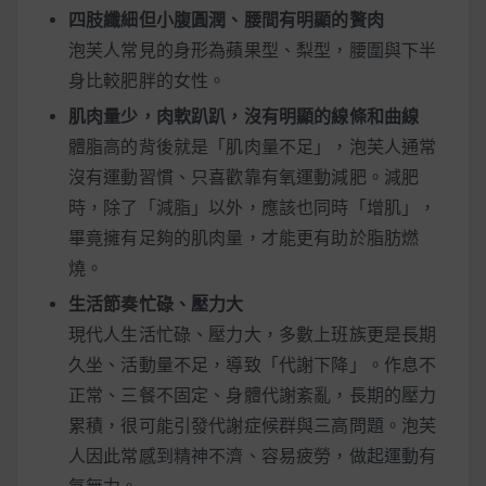
四肢纖細但小腹圓潤、腰間有明顯的贅肉
泡芙人常見的身形為蘋果型、梨型，腰圍與下半
身比較肥胖的女性。
肌肉量少，肉軟趴趴，沒有明顯的線條和曲線
體脂高的背後就是「肌肉量不足」，泡芙人通常
沒有運動習慣、只喜歡靠有氧運動減肥。減肥
時，除了「減脂」以外，應該也同時「增肌」，
畢竟擁有足夠的肌肉量，才能更有助於脂肪燃
燒。
生活節奏忙碌、壓力大
現代人生活忙碌、壓力大，多數上班族更是長期
久坐、活動量不足，導致「代謝下降」。作息不
正常、三餐不固定、身體代謝紊亂，長期的壓力
累積，很可能引發代謝症候群與三高問題。泡芙
人因此常感到精神不濟、容易疲勞，做起運動有