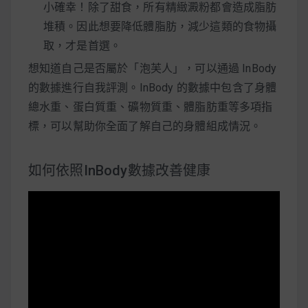
小確幸！除了甜食，所有精緻澱粉都會造成脂肪
堆積。因此想要降低體脂肪，減少這類的食物攝
取，才是首選。
想知道自己是否屬於「泡芙人」，可以通過 InBody
的數據進行自我評測。InBody 的數據中包含了身體
總水重、蛋白質重、礦物質重、體脂肪重等多項指
標，可以幫助你全面了解自己的身體組成情況。
如何依照InBody數據改善健康