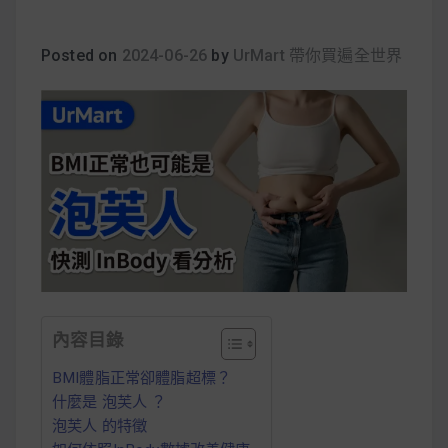
早上沒時間做早餐？10 款隔夜更美味的燕麥粥
簡單料理
Posted on
2024-06-26
by
UrMart 帶你買遍全世界
健身重訓菜單
運動健身飲食建議
2020 年最新蛋白粉終極指南，讓你一次搞
清楚！
七大經典健身疑問，不要再被這些問題困擾
內容目錄
啦！
BMI體脂正常卻體脂超標？
什麼是 泡芙人 ？
泡芙人 的特徵