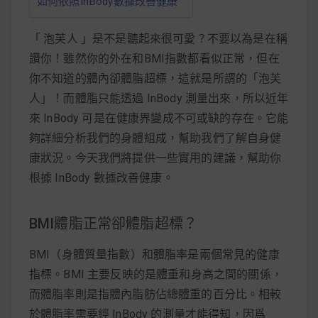
如何依照InBody數據改善健康
減醣食材推薦
減醣料理食譜
「 泡芙人 」是不是聽起來很可愛？不要以為是在稱
讚你！雖然你的外在和BMI指數都看似正常，但在
你不知道的體內卻體脂超標，這就是所謂的「泡芙
人」！而體脂只能透過 InBody 測量出來，所以近年
蔬食純素營養
來 InBody 可是在健康界變成不可或缺的存在。它能
夠詳細分析我們的身體組成，幫助我們了解自身健
純素料理食譜
康狀況。今天我們將提供一些實用的建議，幫助你
根據 InBody 數據改善健康。
蔬食純素餐廳推薦
BMI體脂正常卻體脂超標？
BMI（身體質量指數）和體脂率是兩個常見的健康
指標。BMI 主要反映的是體重和身高之間的關係，
而體脂率則是指體內脂肪佔總體重的百分比。相較
於體脂率需要經 InBody 的測量才能得知，因爲