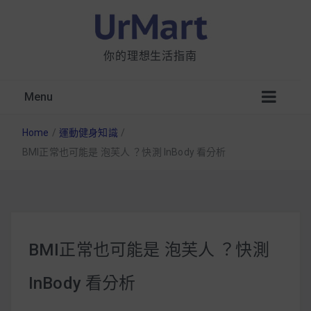
你的理想生活指南
Menu
Home
/
運動健身知識
/
BMI正常也可能是 泡芙人 ？快測 InBody 看分析
星巴克都用 OATLY 泡咖啡？市售燕麥奶大剖
析：成分、營養價值及其優缺點
BMI正常也可能是 泡芙人 ？快測
無麩質食物清單一覽：燕麥、麵包還有餅乾，
InBody 看分析
早餐這樣料理最適合！