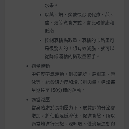
水果。
以蒸、焗、烤或快炒取代炸、煎、
熬、炆等煮食方式，會比較健康和
低脂
控制酒精攝取量，酒精的卡路里可
是很驚人的！想有效減脂，就可以
從降低酒精的攝取量著手。
適量運動
中強度帶氧運動，例如跑步、踏單車、游
泳等，能鍛鍊力度和增加肌肉量，建議每
星期達至150分鐘的運動。
適當減壓
當身體處於長期壓力下，皮質醇的分泌會
增加，將使飽足感降低、促進食慾，所以
適當地進行冥想、深呼吸、做適量運動與