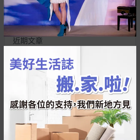
搜
尋
關
鍵
近期文章
字:
韓國人為什麼不容易胖？
揭秘明星、網紅熱
推的MZ Diet ！
好吃的蛋白點心還有好玩的運動小遊戲！今年過
年已經等不及帶這盒跟我的親戚、朋友們一起分
享～
2026 過年禮盒推薦｜五款百元健康伴手禮
停用猛健樂後會反彈嗎？作用解析＋停藥後體重
維持全攻略
公主營養師：飲食改變也是能快樂執行的！6 個