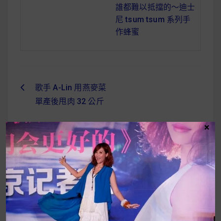
誰都難以抵擋的～迪士
尼 tsum tsum 系列手
作蜂蜜
歌手 A-Lin 用燕麥菜
文
單產後甩肉 32 公斤
章
×
導
覽
UrMart 為你打造理想生活