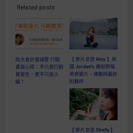
減醣食材推薦
Related posts
減醣料理食譜
蔬食純素營養
【 麥片女孩 Amy 】英
政大會計張靖萱 行銷
純素料理食譜
國 Jordan's 繽紛野莓
實習心得：不只是行銷
燕麥脆片，運動時最好
實習生，更不只是小
蔬食純素餐廳推薦
的夥伴
編！
【 麥片女孩 Shelly 】