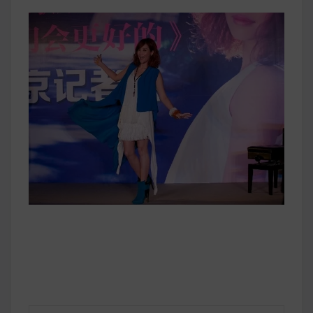
早上沒時間做早餐？10 款隔夜更美味的燕麥粥
簡單料理
健身重訓菜單
運動健身飲食建議
2020 年最新蛋白粉終極指南，讓你一次搞
清楚！
七大經典健身疑問，不要再被這些問題困擾
啦！