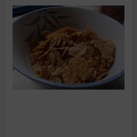
早上沒時間做早餐？10 款隔夜更美味的燕麥粥
簡單料理
健身重訓菜單
運動健身飲食建議
2020 年最新蛋白粉終極指南，讓你一次搞
清楚！
七大經典健身疑問，不要再被這些問題困擾
啦！