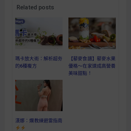
減醣食材推薦
Related posts
減醣料理食譜
蔬食純素營養
瑪卡放大術：解析超夯
【藜麥食譜】藜麥水果
純素料理食譜
的6種複方
優格～在家速成高營養
美味甜點！
蔬食純素餐廳推薦
漢娜：爛教練避雷指南