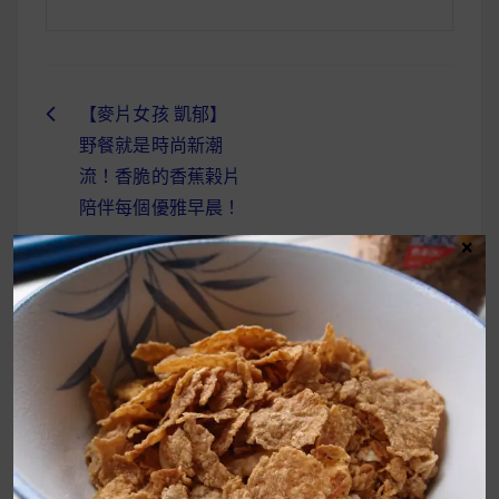
【麥片女孩 凱郁】
文
野餐就是時尚新潮
章
流！香脆的香蕉榖片
導
陪伴每個優雅早晨！
×
覽
UrMart 為你打造理想生活