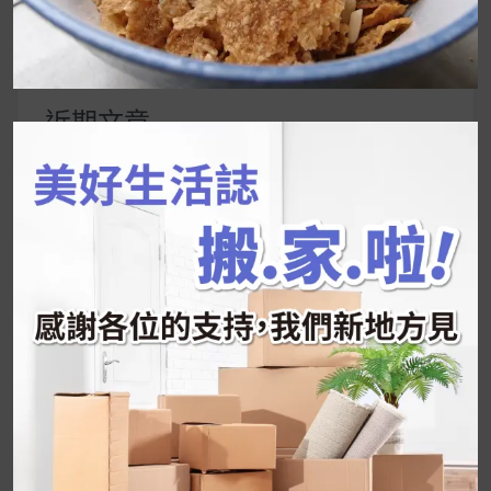
搜
尋
關
鍵
近期文章
字:
韓國人為什麼不容易胖？
揭秘明星、網紅熱
推的MZ Diet ！
好吃的蛋白點心還有好玩的運動小遊戲！今年過
年已經等不及帶這盒跟我的親戚、朋友們一起分
享～
2026 過年禮盒推薦｜五款百元健康伴手禮
停用猛健樂後會反彈嗎？作用解析＋停藥後體重
維持全攻略
公主營養師：飲食改變也是能快樂執行的！6 個