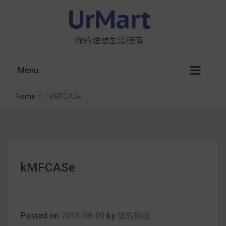
你的理想生活指南
Menu
Home
/
/
kMFCASe
星巴克都用 OATLY 泡咖啡？市售燕麥奶大剖
kMFCASe
析：成分、營養價值及其優缺點
無麩質食物清單一覽：燕麥、麵包還有餅乾，
早餐這樣料理最適合！
Posted on
2015-08-09
by
優馬選品